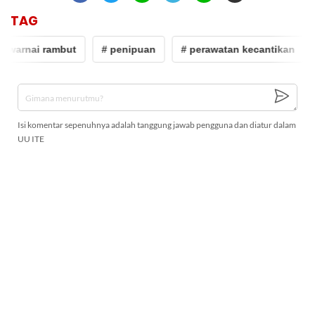
TAG
ewarnai rambut
# penipuan
# perawatan kecantikan
Isi komentar sepenuhnya adalah tanggung jawab pengguna dan diatur dalam
UU ITE