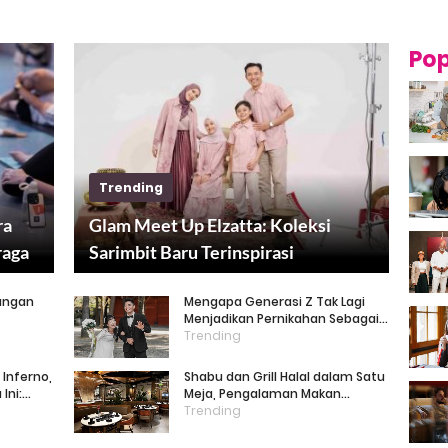
Pop
Trending
ra
Glam Meet Up Elzatta: Koleksi
raga
Sarimbit Baru Terinspirasi
Perempuan Tangguh
Jangan
Mengapa Generasi Z Tak Lagi
Menjadikan Pernikahan Sebagai
Terpukau
Prioritas?
Trending
Inferno,
Shabu dan Grill Halal dalam Satu
Ini:
Meja, Pengalaman Makan
nia
Hangat untuk Keluarga
Trending