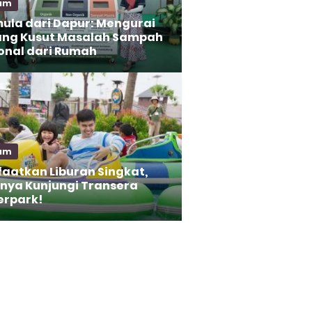
am
ula dari Dapur: Mengurai
ng Kusut Masalah Sampah
onal dari Rumah
am
aatkan Liburan Singkat,
nya Kunjungi Transera
rpark!