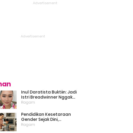
ihan
Inul Daratista Buktiin: Jadi
Istri Breadwinner Nggak
Bikin Suami Minder, Asal
Ragam
Kompak dan Saling
Dukung
Pendidikan Kesetaraan
Gender Sejak Dini,
Psikolog: Anak Laki-Laki
Ragam
Boleh Belajar Memasak