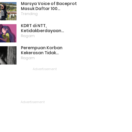
Marsya Voice of Baceprot
Masuk Daftar 100
Perempuan Inspiratif dan
Trending
Berpengaruh di Dunia
Versi BBC
KDRT di NTT,
Ketidakberdayaan
Perempuan Masih Menjadi
Ragam
Masalah Besar
Perempuan Korban
Kekerasan Tidak
Bercerita, Victim Blaming
Ragam
Biang Keladinya