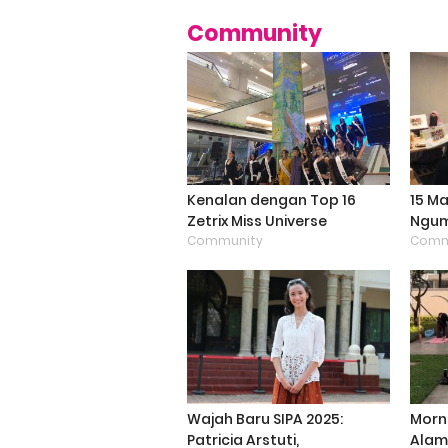
Community
Kenalan dengan Top 16
15 Ma
Zetrix Miss Universe
Ngum
Indonesia 2025, Angkat
Community
Masa
Comm
Keberagaman Kecantikan
Era A
Wajah Baru SIPA 2025:
Morni
Patricia Arstuti,
Alam