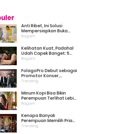
uler
Anti Ribet, Ini Solusi
Mempersiapkan Buka
Puasa dan Sahur yang Sat
Ragam
Set
Kelihatan Kuat, Padahal
Udah Capek Banget: 5
Tanda Mental Kamu Lagi
Ragam
Lelah
FolagoPro Debut sebagai
Promotor Konser,
Hadirkan An Evening with
Trending
Brian McKnight di Jakarta
Minum Kopi Bisa Bikin
Perempuan Terlihat Lebih
Awet Muda? Ini Faktanya
Ragam
Kenapa Banyak
Perempuan Memilih Pria
Lebih Dewasa? Ternyata
Trending
Bukan Cuma Soal Umur