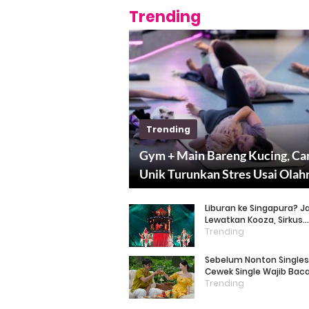
Trending
Trending
Gym + Main Bareng Kucing, Ca
Unik Turunkan Stres Usai Olah
Liburan ke Singapura? 
Lewatkan Kooza, Sirkus
Spektakuler yang Bikin 
Trending
Sebelum Nonton Singles 
Cewek Single Wajib Baca 
Ekspektasi vs Realita Du
Trending
Dating