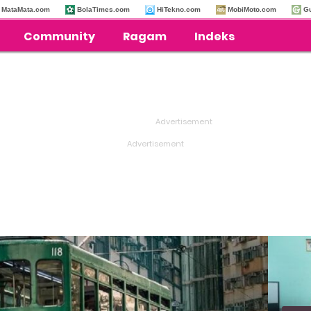
MataMata.com
BolaTimes.com
HiTekno.com
MobiMoto.com
G
Community
Ragam
Indeks