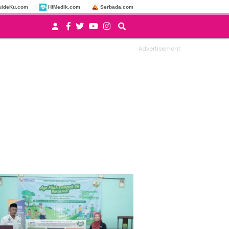
uideKu.com
HiMedik.com
Serbada.com