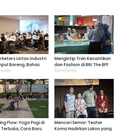
rketers Lintas Industri
Mengintip Tren Kecantikan
pul Bareng, Bahas
dan Fashion di BRI The BFF
 Depan Marketing di
unity
Festival 2025, Ada Apa
Community
I
Saja?
ng Flow: Yoga Pagi di
Mencari Semar: Teater
 Terbuka, Cara Baru
Koma Hadirkan Lakon yang