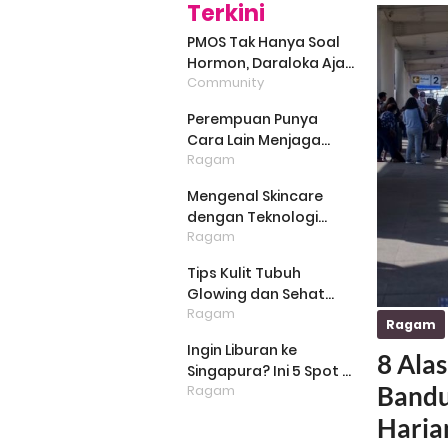
Terkini
PMOS Tak Hanya Soal
Hormon, Daraloka Ajak
Community
Publik Pahami Luka
Perempuan di Balik
Perempuan Punya
Stigma
Cara Lain Menjaga
Ragam
Bumi, Dimulai dari
Memilih Pembalut
Mengenal Skincare
Ramah Lingkungan
dengan Teknologi
Ragam
EXO3, Inovasi yang
Mulai Dilirik untuk
Tips Kulit Tubuh
Perawatan Kulit di
Glowing dan Sehat
Rumah
Ragam
dengan Menjaga Lipid
Ragam
Barrier
Ingin Liburan ke
8 Ala
Singapura? Ini 5 Spot di
Bandu
Ragam
National Gallery
Singapore yang Wajib
Haria
Dieksplore!