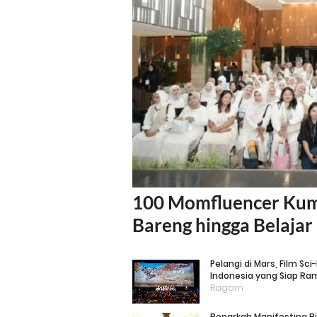
100 Momfluencer Kum
Bareng hingga Belajar 
Pelangi di Mars, Film Sci
Indonesia yang Siap Ra
Lebaran 2026
Ragam
Benarkah Manifesting B