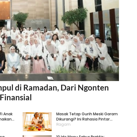
pul di Ramadan, Dari Ngonten
Finansial
-Fi Anak
Masak Tetap Gurih Meski Garam
maikan
Dikurangi? Ini Rahasia Pintar
Para Moms!
Ragam
isa
10 Ide Menu Sahur Praktis: