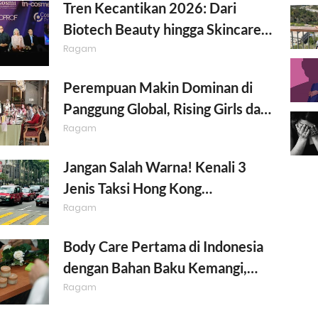
Tren Kecantikan 2026: Dari
Biotech Beauty hingga Skincare
Berbasis Sains Kian Digemari
Ragam
Perempuan Makin Dominan di
Panggung Global, Rising Girls dan
Plataran Menteng Dorong
Ragam
Kepemimpinan Berbasis Impact
Jangan Salah Warna! Kenali 3
Jenis Taksi Hong Kong
Berdasarkan Rute Tujuan yang
Ragam
Dicari
Body Care Pertama di Indonesia
dengan Bahan Baku Kemangi,
Inovasi Baru untuk Kulit Sensitif
Ragam