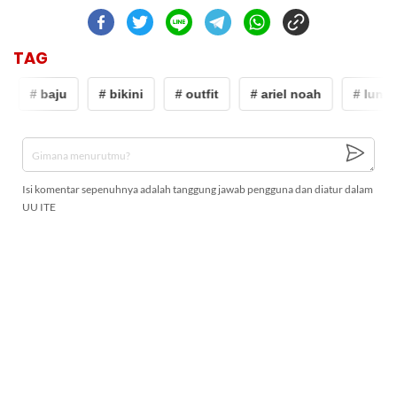
TAG
# baju
# bikini
# outfit
# ariel noah
# luna 
Isi komentar sepenuhnya adalah tanggung jawab pengguna dan diatur dalam
UU ITE