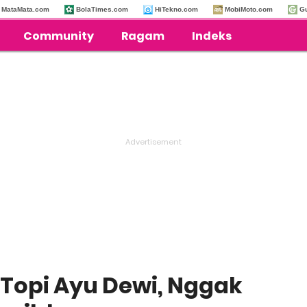
MataMata.com
BolaTimes.com
HiTekno.com
MobiMoto.com
G
Community
Ragam
Indeks
 Topi Ayu Dewi, Nggak