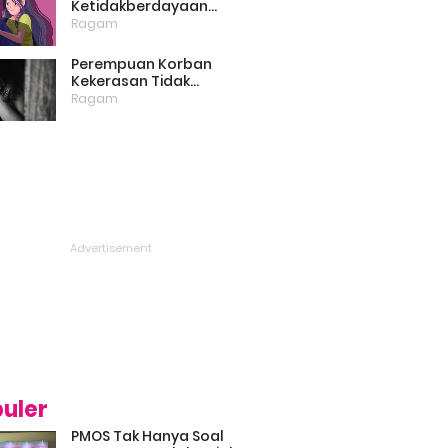
Ketidakberdayaan
Perempuan Masih Menjadi
Ragam
Masalah Besar
Perempuan Korban
Kekerasan Tidak
Bercerita, Victim Blaming
Ragam
Biang Keladinya
uler
PMOS Tak Hanya Soal