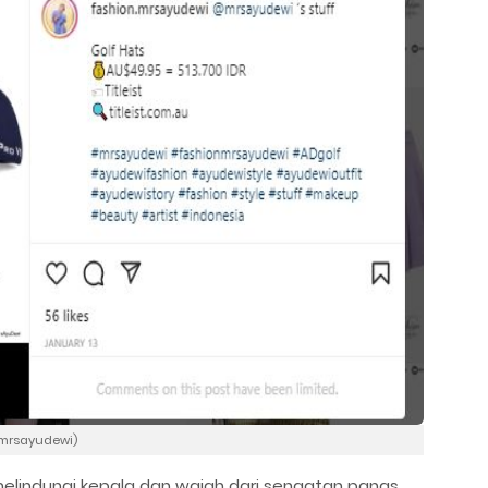
.mrsayudewi)
elindungi kepala dan wajah dari sengatan panas