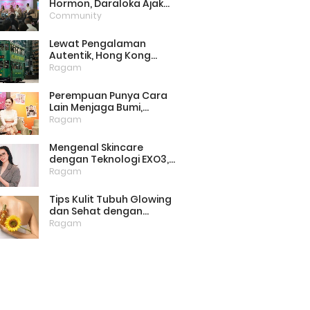
Hormon, Daraloka Ajak
Publik Pahami Luka
Community
Perempuan di Balik
Stigma
Lewat Pengalaman
Autentik, Hong Kong
Punya Cara Baru Menarik
Ragam
Wisatawan
Perempuan Punya Cara
Lain Menjaga Bumi,
Dimulai dari Memilih
Ragam
Pembalut Ramah
Lingkungan
Mengenal Skincare
dengan Teknologi EXO3,
Inovasi yang Mulai Dilirik
Ragam
untuk Perawatan Kulit di
Rumah
Tips Kulit Tubuh Glowing
dan Sehat dengan
Menjaga Lipid Barrier
Ragam