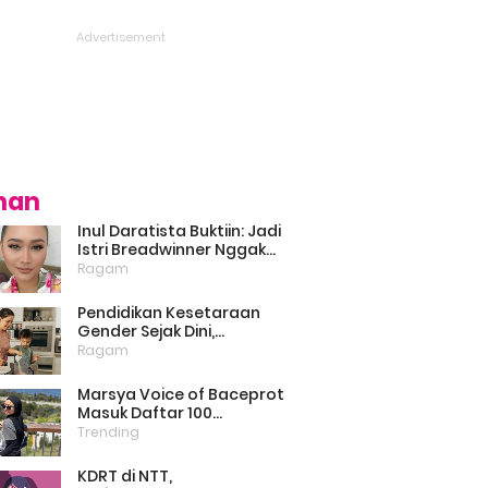
ihan
Inul Daratista Buktiin: Jadi
Istri Breadwinner Nggak
Bikin Suami Minder, Asal
Ragam
Kompak dan Saling
Dukung
Pendidikan Kesetaraan
Gender Sejak Dini,
Psikolog: Anak Laki-Laki
Ragam
Boleh Belajar Memasak
Marsya Voice of Baceprot
Masuk Daftar 100
Perempuan Inspiratif dan
Trending
Berpengaruh di Dunia
Versi BBC
KDRT di NTT,