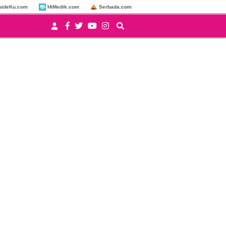
uideKu.com
HiMedik.com
Serbada.com