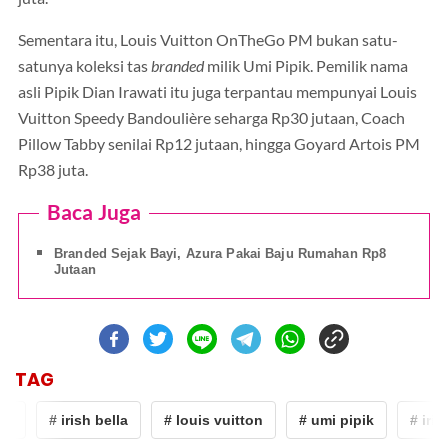
Sementara itu, Louis Vuitton OnTheGo PM bukan satu-
satunya koleksi tas
branded
milik Umi Pipik. Pemilik nama
asli Pipik Dian Irawati itu juga terpantau mempunyai Louis
Vuitton Speedy Bandoulière seharga Rp30 jutaan, Coach
Pillow Tabby senilai Rp12 jutaan, hingga Goyard Artois PM
Rp38 juta.
Baca Juga
Branded Sejak Bayi, Azura Pakai Baju Rumahan Rp8
Jutaan
TAG
ik
# irish bella
# louis vuitton
# umi pipik
# irish