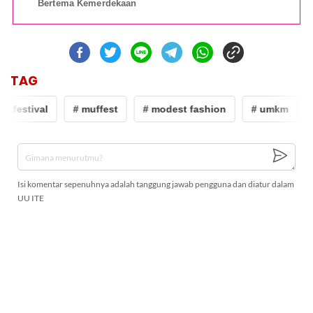
Bertema Kemerdekaan
TAG
 festival
# muffest
# modest fashion
# umkm
#
Isi komentar sepenuhnya adalah tanggung jawab pengguna dan diatur dalam
UU ITE