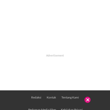
Redaksi
Kontak
Tentang Kami

Pedoman Media Siber
Kebijakan Privasi