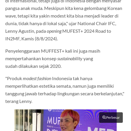
di internasional, tetapi juga di Indonesia dengan menyasar
pangsa anak muda. Meskipun kita kena gelombang Korean
wave, tetapi kita yakin modest kita bisa menjadi leader di
dunia, tidak hanya di lokal saja," ujar National Chair IFC,
Lenny Agustin, pada
opening
MUFEST+ 2024 Road to
IN2MF, Kamis (8/8/2024).
Penyelenggaraan MUFFEST+ kali ini juga masih
mempertahankan konsep
sustainability
yang
sudah dilakukan sejak 2020.
"Produk
modest fashion
Indonesia tak hanya
memperlihatkan estetika semata, namun juga memiliki
tanggung jawab terhadap lingkungan secara berkelanjutan,"
terang Lenny.
Perbesar