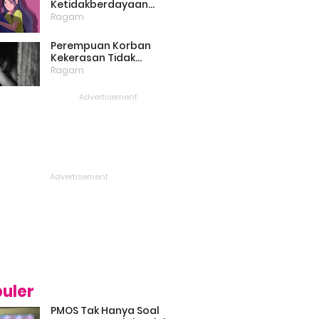
Ketidakberdayaan
Perempuan Masih Menjadi
Ragam
Masalah Besar
Perempuan Korban
Kekerasan Tidak
Bercerita, Victim Blaming
Ragam
Biang Keladinya
uler
PMOS Tak Hanya Soal