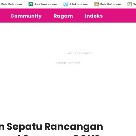
MataMata.com
BolaTimes.com
HiTekno.com
MobiMoto.com
G
Community
Ragam
Indeks
n Sepatu Rancangan