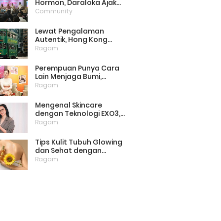
Hormon, Daraloka Ajak
Publik Pahami Luka
Community
Perempuan di Balik
Stigma
Lewat Pengalaman
Autentik, Hong Kong
Punya Cara Baru Menarik
Ragam
Wisatawan
Perempuan Punya Cara
Lain Menjaga Bumi,
Dimulai dari Memilih
Ragam
Pembalut Ramah
Lingkungan
Mengenal Skincare
dengan Teknologi EXO3,
Inovasi yang Mulai Dilirik
Ragam
untuk Perawatan Kulit di
Rumah
Tips Kulit Tubuh Glowing
dan Sehat dengan
Menjaga Lipid Barrier
Ragam