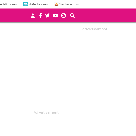
uideKu.com
HiMedik.com
Serbada.com