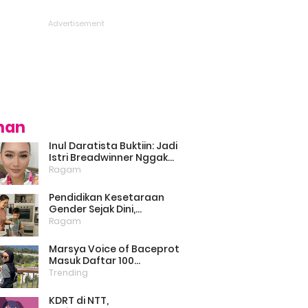
ihan
Inul Daratista Buktiin: Jadi
Istri Breadwinner Nggak
Bikin Suami Minder, Asal
Ragam
Kompak dan Saling
Dukung
Pendidikan Kesetaraan
Gender Sejak Dini,
Psikolog: Anak Laki-Laki
Ragam
Boleh Belajar Memasak
Marsya Voice of Baceprot
Masuk Daftar 100
Perempuan Inspiratif dan
Trending
Berpengaruh di Dunia
Versi BBC
KDRT di NTT,