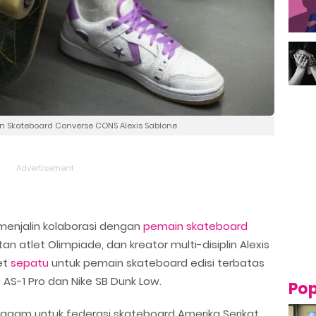
Skateboard Converse CONS Alexis Sablone
menjalin kolaborasi dengan
pemain skateboard
atlet Olimpiade, dan kreator multi-disiplin Alexis
et
sepatu
untuk pemain skateboard edisi terbatas
AS-1 Pro dan Nike SB Dunk Low.
Pop
ragam untuk federasi skateboard Amerika Serikat