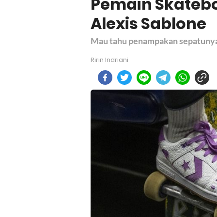
Pemain Skateb
Alexis Sablone
Mau tahu penampakan sepatunya 
Ririn Indriani