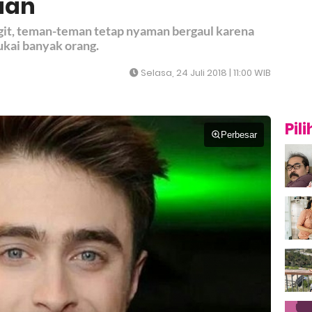
aan
git, teman-teman tetap nyaman bergaul karena
sukai banyak orang.
Selasa, 24 Juli 2018 | 11:00 WIB
Pil
Perbesar