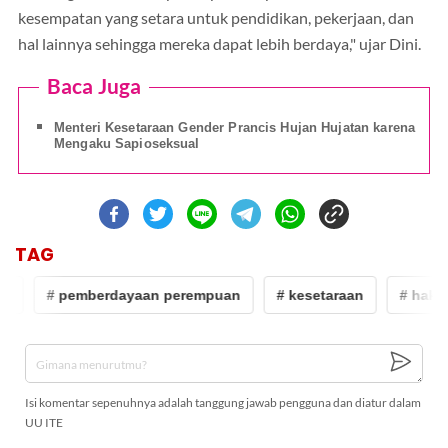
kesempatan yang setara untuk pendidikan, pekerjaan, dan
hal lainnya sehingga mereka dapat lebih berdaya," ujar Dini.
Baca Juga
Menteri Kesetaraan Gender Prancis Hujan Hujatan karena
Mengaku Sapioseksual
TAG
n
# pemberdayaan perempuan
# kesetaraan
# hak a
Isi komentar sepenuhnya adalah tanggung jawab pengguna dan diatur dalam
UU ITE