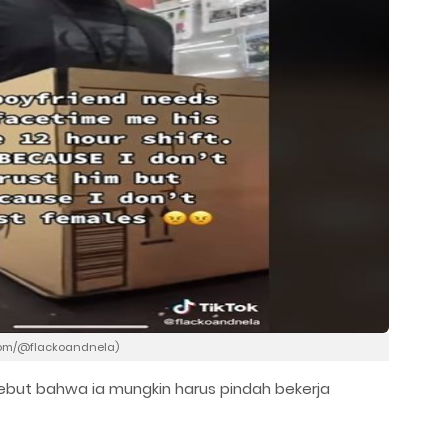
.com/@flackoandnela)
ebut bahwa ia mungkin harus pindah bekerja