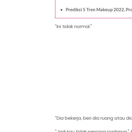
Prediksi 5 Tren Makeup 2022, P
"Ini tidak normal."
"Dia bekerja, beri dia ruang atau d
"Jadi kau tidak percaya padanya,