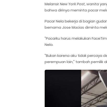
Melansir
New York Post,
wanita yan
bahwa dirinya meminta pacar me
Pacar Nela bekerja di bagian guda
bernama Jose Macias diminta mela
"Pacarku harus melakukan FaceTime 
Nela.
"Bukan karena aku tidak percaya d
perempuan lain," tambah pemilik ak