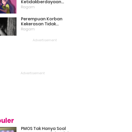
Ketidakberdayaan
Perempuan Masih Menjadi
Ragam
Masalah Besar
Perempuan Korban
Kekerasan Tidak
Bercerita, Victim Blaming
Ragam
Biang Keladinya
uler
PMOS Tak Hanya Soal