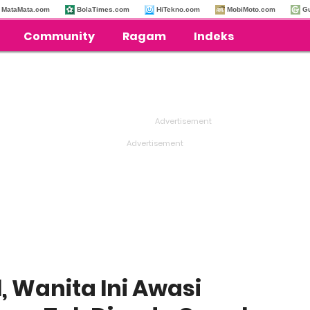
MataMata.com
BolaTimes.com
HiTekno.com
MobiMoto.com
G
Community
Ragam
Indeks
, Wanita Ini Awasi