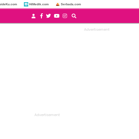
uideKu.com
HiMedik.com
Serbada.com