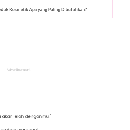
roduk Kosmetik Apa yang Paling Dibutuhkan?
ia akan lelah denganmu."
" tambah warganet.