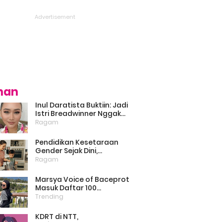
ihan
Inul Daratista Buktiin: Jadi
Istri Breadwinner Nggak
Bikin Suami Minder, Asal
Ragam
Kompak dan Saling
Dukung
Pendidikan Kesetaraan
Gender Sejak Dini,
Psikolog: Anak Laki-Laki
Ragam
Boleh Belajar Memasak
Marsya Voice of Baceprot
Masuk Daftar 100
Perempuan Inspiratif dan
Trending
Berpengaruh di Dunia
Versi BBC
KDRT di NTT,