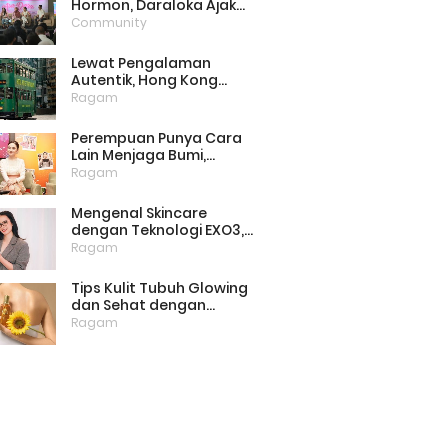
Hormon, Daraloka Ajak
Publik Pahami Luka
Community
Perempuan di Balik
Stigma
Lewat Pengalaman
Autentik, Hong Kong
Punya Cara Baru Menarik
Ragam
Wisatawan
Perempuan Punya Cara
Lain Menjaga Bumi,
Dimulai dari Memilih
Ragam
Pembalut Ramah
Lingkungan
Mengenal Skincare
dengan Teknologi EXO3,
Inovasi yang Mulai Dilirik
Ragam
untuk Perawatan Kulit di
Rumah
Tips Kulit Tubuh Glowing
dan Sehat dengan
Menjaga Lipid Barrier
Ragam