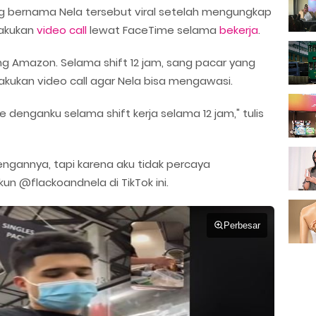
g bernama Nela tersebut viral setelah mengungkap
lakukan
video call
lewat FaceTime selama
bekerja
.
ng Amazon. Selama shift 12 jam, sang pacar yang
kukan video call agar Nela bisa mengawasi.
denganku selama shift kerja selama 12 jam," tulis
engannya, tapi karena aku tidak percaya
un @flackoandnela di TikTok ini.
Perbesar