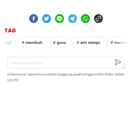
TAG
 mimpi
# menikah
# guru
# arti mimpi
# menikah
Isi komentar sepenuhnya adalah tanggung jawab pengguna dan diatur dalam
UU ITE