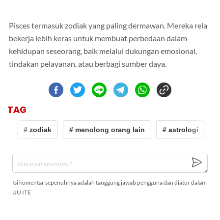
Pisces termasuk zodiak yang paling dermawan. Mereka rela
bekerja lebih keras untuk membuat perbedaan dalam
kehidupan seseorang, baik melalui dukungan emosional,
tindakan pelayanan, atau berbagi sumber daya.
TAG
gi
# zodiak
# menolong orang lain
# astrologi
#
Isi komentar sepenuhnya adalah tanggung jawab pengguna dan diatur dalam
UU ITE