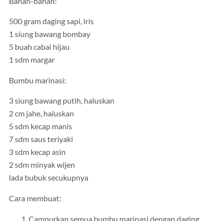
Bahan-bahan:
500 gram daging sapi, iris
1 siung bawang bombay
5 buah cabai hijau
1 sdm margar
Bumbu marinasi:
3 siung bawang putih, haluskan
2 cm jahe, haluskan
5 sdm kecap manis
7 sdm saus teriyaki
3 sdm kecap asin
2 sdm minyak wijen
lada bubuk secukupnya
Cara membuat:
Campurkan semua bumbu marinasi dengan daging,