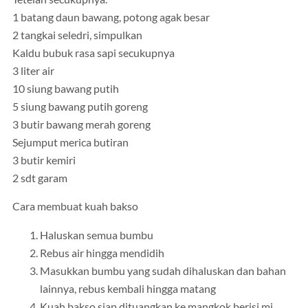
1 batang daun bawang, potong agak besar
2 tangkai seledri, simpulkan
Kaldu bubuk rasa sapi secukupnya
3 liter air
10 siung bawang putih
5 siung bawang putih goreng
3 butir bawang merah goreng
Sejumput merica butiran
3 butir kemiri
2 sdt garam
Cara membuat kuah bakso
Haluskan semua bumbu
Rebus air hingga mendidih
Masukkan bumbu yang sudah dihaluskan dan bahan
lainnya, rebus kembali hingga matang
Kuah bakso siap dituangkan ke mangkok berisi mi