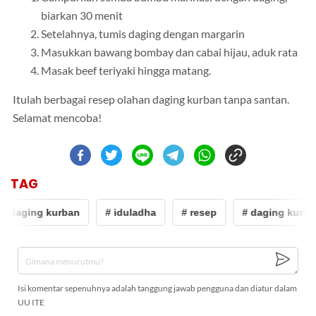
biarkan 30 menit
Setelahnya, tumis daging dengan margarin
Masukkan bawang bombay dan cabai hijau, aduk rata
Masak beef teriyaki hingga matang.
Itulah berbagai resep olahan daging kurban tanpa santan.
Selamat mencoba!
TAG
# daging kurban
# iduladha
# resep
# daging kurba
Isi komentar sepenuhnya adalah tanggung jawab pengguna dan diatur dalam
UU ITE