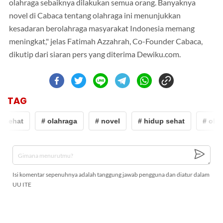
olahraga sebaiknya dilakukan semua orang. Banyaknya
novel di Cabaca tentang olahraga ini menunjukkan
kesadaran berolahraga masyarakat Indonesia memang
meningkat," jelas Fatimah Azzahrah, Co-Founder Cabaca,
dikutip dari siaran pers yang diterima Dewiku.com.
TAG
 sehat
# olahraga
# novel
# hidup sehat
# olah
Isi komentar sepenuhnya adalah tanggung jawab pengguna dan diatur dalam
UU ITE