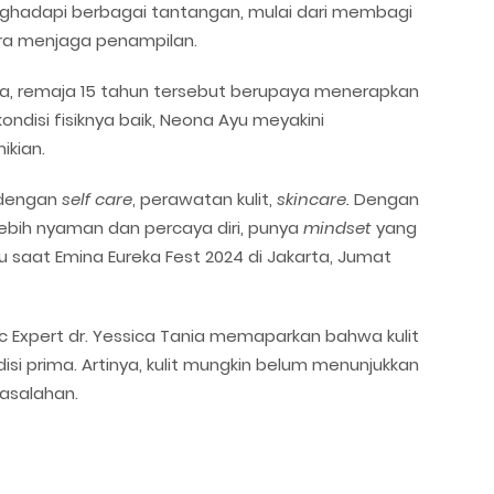
ghadapi berbagai tantangan, mulai dari membagi
kara menjaga penampilan.
a, remaja 15 tahun tersebut berupaya menerapkan
kondisi fisiknya baik, Neona Ayu meyakini
ikian.
 dengan
self care
, perawatan kulit,
skincare.
Dengan
lebih nyaman dan percaya diri, punya
mindset
yang
yu saat Emina Eureka Fest 2024 di Jakarta, Jumat
ic Expert dr. Yessica Tania memaparkan bahwa kulit
i prima. Artinya, kulit mungkin belum menunjukkan
asalahan.