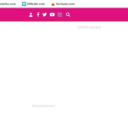
uideKu.com
HiMedik.com
Serbada.com