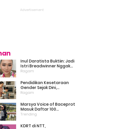
ihan
Inul Daratista Buktiin: Jadi
Istri Breadwinner Nggak
Bikin Suami Minder, Asal
Ragam
Kompak dan Saling
Dukung
Pendidikan Kesetaraan
Gender Sejak Dini,
Psikolog: Anak Laki-Laki
Ragam
Boleh Belajar Memasak
Marsya Voice of Baceprot
Masuk Daftar 100
Perempuan Inspiratif dan
Trending
Berpengaruh di Dunia
Versi BBC
KDRT di NTT,