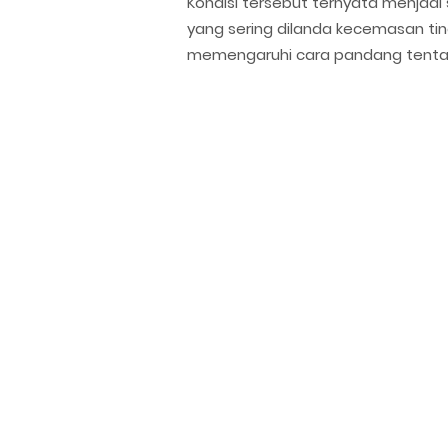
Kondisi tersebut ternyata menjadi 
yang sering dilanda kecemasan tin
memengaruhi cara pandang tent