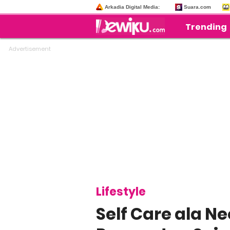
Arkadia Digital Media:
Suara.com
Trending
Lifestyle
Self Care ala Ne