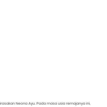
irasakan Neona Ayu. Pada masa usia remajanya ini,