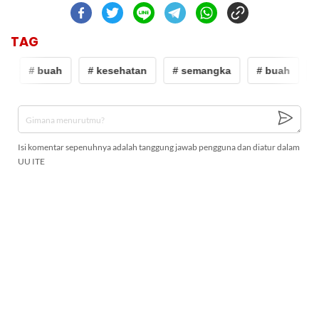
TAG
a
# buah
# kesehatan
# semangka
# buah
#
Isi komentar sepenuhnya adalah tanggung jawab pengguna dan diatur dalam
UU ITE