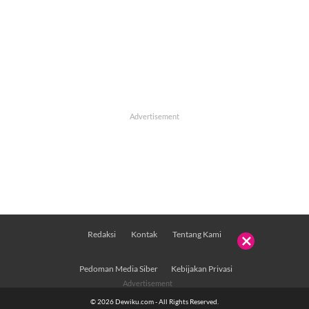
Redaksi
Kontak
Tentang Kami

Pedoman Media Siber
Kebijakan Privasi
© 2026 Dewiku.com - All Rights Reserved.