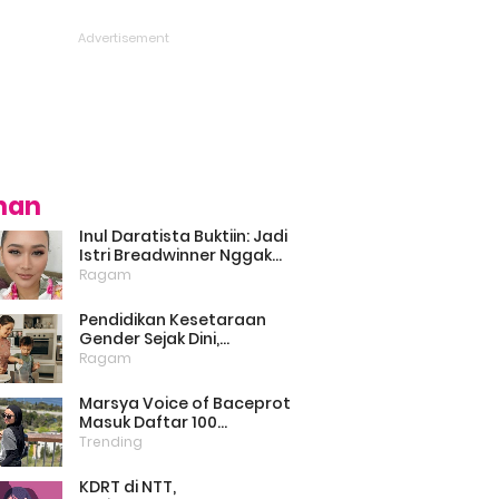
ihan
Inul Daratista Buktiin: Jadi
Istri Breadwinner Nggak
Bikin Suami Minder, Asal
Ragam
Kompak dan Saling
Dukung
Pendidikan Kesetaraan
Gender Sejak Dini,
Psikolog: Anak Laki-Laki
Ragam
Boleh Belajar Memasak
Marsya Voice of Baceprot
Masuk Daftar 100
Perempuan Inspiratif dan
Trending
Berpengaruh di Dunia
Versi BBC
KDRT di NTT,