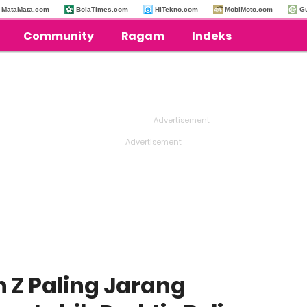
MataMata.com
BolaTimes.com
HiTekno.com
MobiMoto.com
G
Community
Ragam
Indeks
n Z Paling Jarang