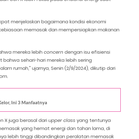
akpat menjelaskan bagaimana kondisi ekonomi
 kebiasaan memasak dan mempersiapkan makanan
bahwa mereka lebih
concern
dengan isu efisiensi
bahwa sehari-hari mereka lebih sering
m rumah," ujarnya, Senin (2/9/2024), dikutip dari
com.
lor, Ini 3 Manfaatnya
 X juga berasal dari
upper class
yang tentunya
emasak yang hemat energi dan tahan lama, di
lnya lebih tinggi dibandingkan peralatan memasak