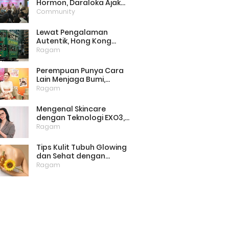
Hormon, Daraloka Ajak
Publik Pahami Luka
Community
Perempuan di Balik
Stigma
Lewat Pengalaman
Autentik, Hong Kong
Punya Cara Baru Menarik
Ragam
Wisatawan
Perempuan Punya Cara
Lain Menjaga Bumi,
Dimulai dari Memilih
Ragam
Pembalut Ramah
Lingkungan
Mengenal Skincare
dengan Teknologi EXO3,
Inovasi yang Mulai Dilirik
Ragam
untuk Perawatan Kulit di
Rumah
Tips Kulit Tubuh Glowing
dan Sehat dengan
Menjaga Lipid Barrier
Ragam