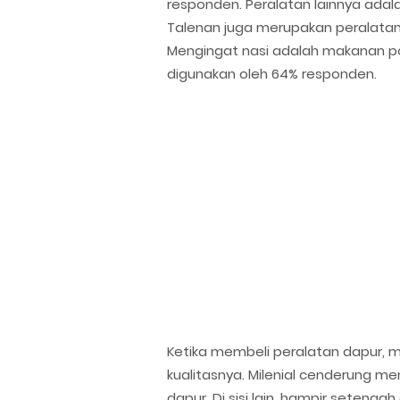
responden. Peralatan lainnya adala
Talenan juga merupakan peralatan
Mengingat nasi adalah makanan pok
digunakan oleh 64% responden.
Ketika membeli peralatan dapur,
kualitasnya. Milenial cenderung m
dapur. Di sisi lain, hampir setengah