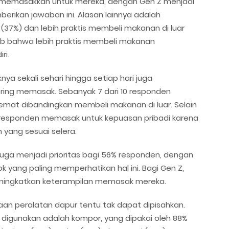
 memasakkan untuk mereka, dengan Gen Z menjadi
rikan jawaban ini. Alasan lainnya adalah
37%) dan lebih praktis membeli makanan di luar
ab bahwa lebih praktis membeli makanan
ri.
 sekali sehari hingga setiap hari juga
ing memasak. Sebanyak 7 dari 10 responden
at dibandingkan membeli makanan di luar. Selain
 responden memasak untuk kepuasan pribadi karena
yang sesuai selera.
uga menjadi prioritas bagi 56% responden, dengan
k yang paling memperhatikan hal ini. Bagi Gen Z,
ningkatkan keterampilan memasak mereka.
n peralatan dapur tentu tak dapat dipisahkan.
g digunakan adalah kompor, yang dipakai oleh 88%