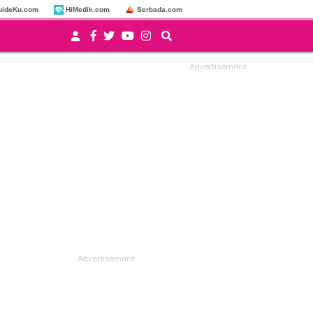
uideKu.com
HiMedik.com
Serbada.com