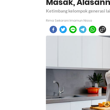
Masak, Alasanny
Ketimbang kelompok generasi lai
Rima Sekarani Imamun Nissa