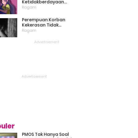
Ketidakberdayaan
Perempuan Masih Menjadi
Ragam
Masalah Besar
Perempuan Korban
Kekerasan Tidak
Bercerita, Victim Blaming
Ragam
Biang Keladinya
uler
PMOS Tak Hanya Soal