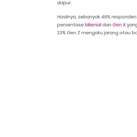
dapur.
Hasilnya, sebanyak 46% responde
persentase
Milenial
dan
Gen X
yang
23% Gen Z mengaku jarang atau b