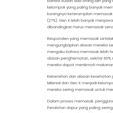
bahwa sudah ada orang lain yang
kelompok yang paling banyak membe
kurangnya keterampilan memasak (
(27%). Gen X lebih banyak menjaw
dibandingkan harus memasak sendi
Responden yang memasak setidaknya
mengungkapkan alasan mereka ser
mengaku bahwa memasak lebih hem
alasan penghematan, sekitar 60%
mereka dapat menikmati makanan 
Kebersihan dan alasan kesehatan j
Milenial dan Gen X menjadi kelompo
mereka sering memasak untuk me
Dalam proses memasak, penggunaa
Peralatan dapur yang paling serin