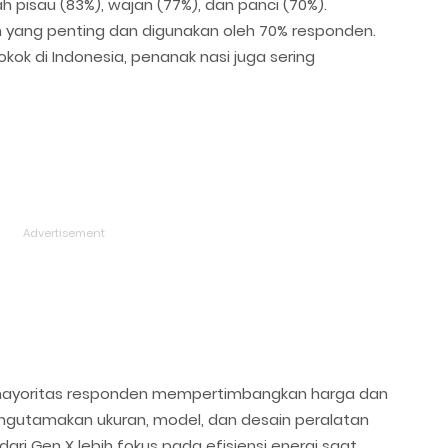
h pisau (83%), wajan (77%), dan panci (70%).
 yang penting dan digunakan oleh 70% responden.
ok di Indonesia, penanak nasi juga sering
 mayoritas responden mempertimbangkan harga dan
engutamakan ukuran, model, dan desain peralatan
 dari Gen X lebih fokus pada efisiensi energi saat