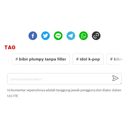
TAG
py
# bibir plumpy tanpa filler
# idol k-pop
# bibir pl
Isi komentar sepenuhnya adalah tanggung jawab pengguna dan diatur dalam
UU ITE