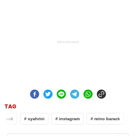
TAG
barack
# syahrini
# instagram
# reino barack
# s