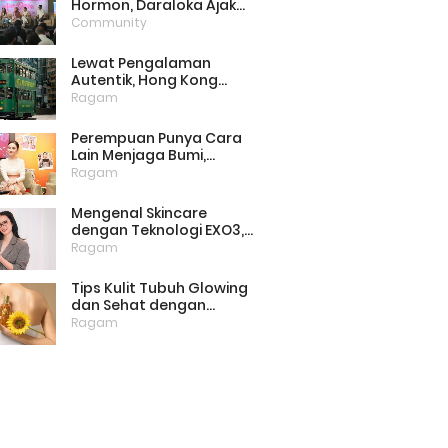
Hormon, Daraloka Ajak
Publik Pahami Luka
Community
Perempuan di Balik
Stigma
Lewat Pengalaman
Autentik, Hong Kong
Punya Cara Baru Menarik
Ragam
Wisatawan
Perempuan Punya Cara
Lain Menjaga Bumi,
Dimulai dari Memilih
Ragam
Pembalut Ramah
Lingkungan
Mengenal Skincare
dengan Teknologi EXO3,
Inovasi yang Mulai Dilirik
Ragam
untuk Perawatan Kulit di
Rumah
Tips Kulit Tubuh Glowing
dan Sehat dengan
Menjaga Lipid Barrier
Ragam