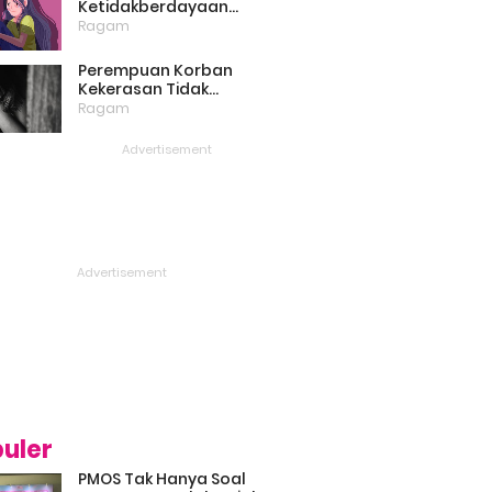
Ketidakberdayaan
Perempuan Masih Menjadi
Ragam
Masalah Besar
Perempuan Korban
Kekerasan Tidak
Bercerita, Victim Blaming
Ragam
Biang Keladinya
uler
PMOS Tak Hanya Soal