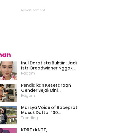
ihan
Inul Daratista Buktiin: Jadi
Istri Breadwinner Nggak
Bikin Suami Minder, Asal
Ragam
Kompak dan Saling
Dukung
Pendidikan Kesetaraan
Gender Sejak Dini,
Psikolog: Anak Laki-Laki
Ragam
Boleh Belajar Memasak
Marsya Voice of Baceprot
Masuk Daftar 100
Perempuan Inspiratif dan
Trending
Berpengaruh di Dunia
Versi BBC
KDRT di NTT,