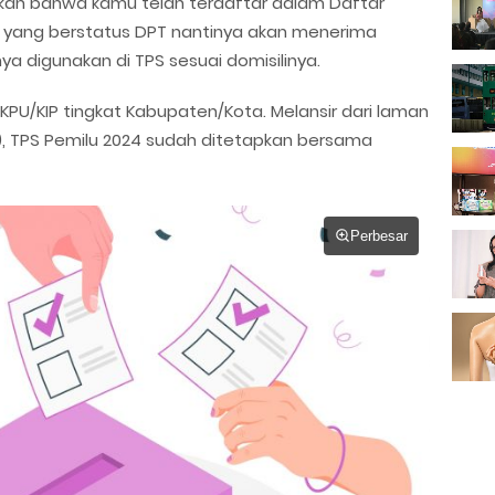
kan bahwa kamu telah terdaftar dalam Daftar
ih yang berstatus DPT nantinya akan menerima
ya digunakan di TPS sesuai domisilinya.
 KPU/KIP tingkat Kabupaten/Kota. Melansir dari laman
, TPS Pemilu 2024 sudah ditetapkan bersama
Perbesar