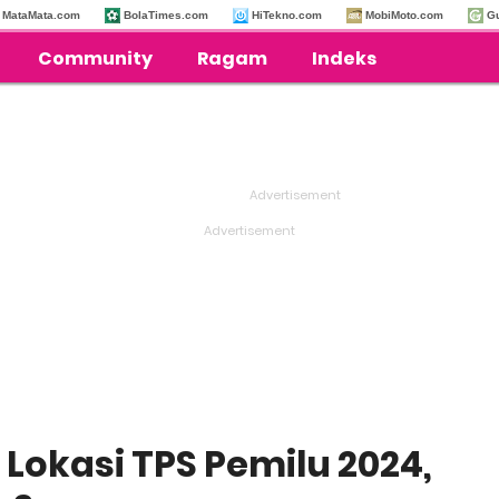
MataMata.com
BolaTimes.com
HiTekno.com
MobiMoto.com
G
Community
Ragam
Indeks
Lokasi TPS Pemilu 2024,