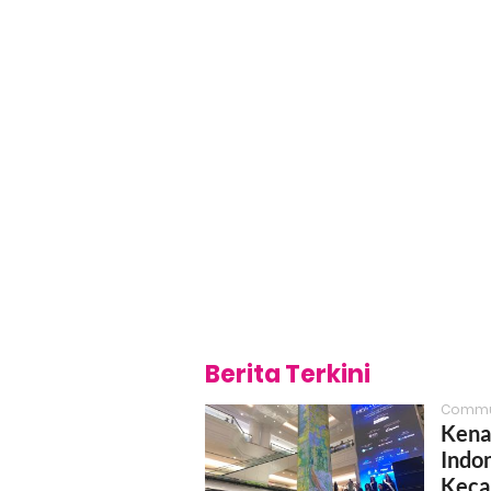
Berita Terkini
Commu
Kena
Indo
Keca