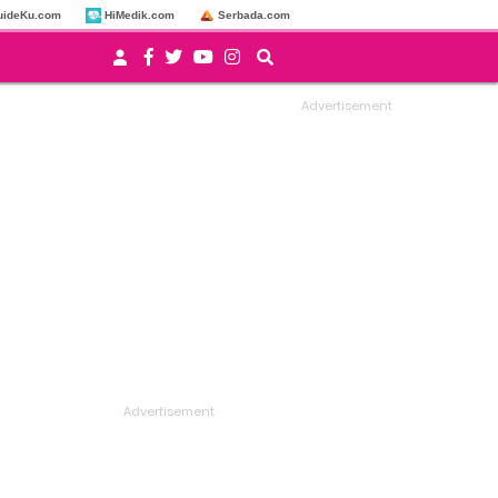
uideKu.com
HiMedik.com
Serbada.com