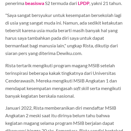
penerima
beasiswa
S2 termuda dari
LPDP
, yakni 21 tahun.
"Saya sangat bersyukur untuk kesempatan bersekolah lagi
di usia yang sangat muda ini. Namun, ada sedikit ketakutan
tebersit karena usia muda berarti masih banyak hal yang
harus saya tambahkan pada diri saya untuk dapat
bermanfaat bagi manusia lain," ungkap Rista, dikutip dari
siaran pers yang diterima Dewiku.com.
Rista tertarik mengikuti program magang MSIB setelah
terinspirasi beberapa kakak tingkatnya dari Universitas
Cenderawasih. Mereka mengikuti MSIB Angkatan 1 dan
mendapat kesempatan mengasah
soft skill
serta mengikuti
banyak kegiatan berskala nasional.
Januari 2022, Rista memberanikan diri mendaftar MSIB
Angkatan 2 meski saat itu dirinya belum tahu bahwa
kegiatan magang selama program MSIB berjalan dapat
dikonversi hingga 20 sks. Sementara, Rista sendiri bertekad