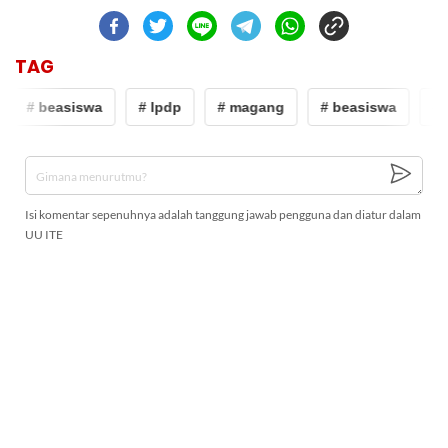
TAG
# beasiswa
# lpdp
# magang
# beasiswa
# 
Isi komentar sepenuhnya adalah tanggung jawab pengguna dan diatur dalam
UU ITE