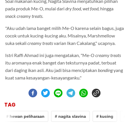
Soal makanan kucing, Nagita Slavina menjatuhkan pilihan
pada produk Me-O, mulai dari
dry food, wet food,
hingga
snack creamy treats.
"Aku udah lama banget milih Me-O karena selain bagus, juga
cocok untuk kucing-kucing aku. Misalnya, Marshmellow
suka sekali
creamy treats
varian Ikan Cakalang," ucapnya.
Istri Raffi Ahmad ini juga mengatakan, "Me-O
creamy treats
itu aromanya enak banget dan teksturnya padat, terbuat
dari daging ikan asli. Aku jadi bisa menciptakan
bonding
yang
kuat sama kesayangan-kesayanganku."
TAG
# hewan peliharaan
# nagita slavina
# kucing
# h