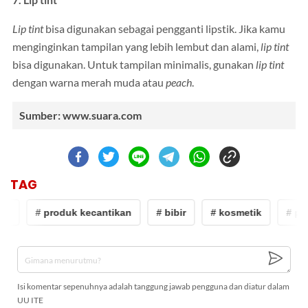
7. Lip tint
Lip tint
bisa digunakan sebagai pengganti lipstik. Jika kamu
menginginkan tampilan yang lebih lembut dan alami,
lip tint
bisa digunakan. Untuk tampilan minimalis, gunakan
lip tint
dengan warna merah muda atau
peach
.
Sumber: www.suara.com
TAG
ik
# produk kecantikan
# bibir
# kosmetik
# pro
Isi komentar sepenuhnya adalah tanggung jawab pengguna dan diatur dalam
UU ITE