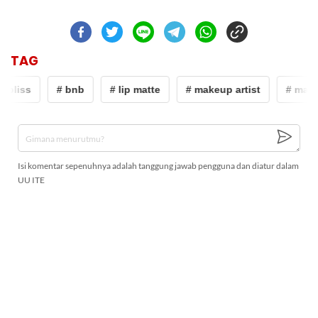
TAG
bliss
# bnb
# lip matte
# makeup artist
# make
Isi komentar sepenuhnya adalah tanggung jawab pengguna dan diatur dalam
UU ITE