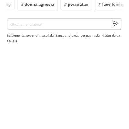
oning
# donna agnesia
# perawatan
# face toning
Isi komentar sepenuhnya adalah tanggung jawab pengguna dan diatur dalam
UU ITE