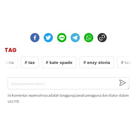
TAG
 storia
# tas
# kate spade
# enzy storia
# tas
Isi komentar sepenuhnya adalah tanggung jawab pengguna dan diatur dalam
UU ITE