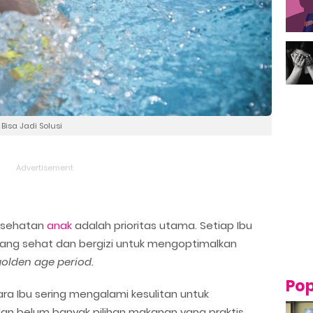
isa Jadi Solusi
kesehatan
anak
adalah prioritas utama. Setiap Ibu
ang sehat dan bergizi untuk mengoptimalkan
olden age period.
Pop
para Ibu sering mengalami kesulitan untuk
n belum banyak pilihan makanan yang praktis,