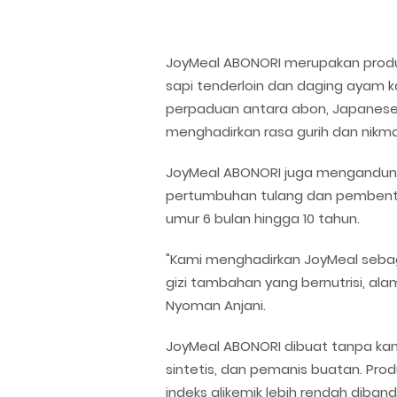
JoyMeal ABONORI merupakan prod
sapi tenderloin dan daging ayam 
perpaduan antara abon, Japanes
menghadirkan rasa gurih dan nikma
JoyMeal ABONORI juga mengandung
pertumbuhan tulang dan pembentuk
umur 6 bulan hingga 10 tahun.
"Kami menghadirkan JoyMeal sebag
gizi tambahan yang bernutrisi, alami,
Nyoman Anjani.
JoyMeal ABONORI dibuat tanpa ka
sintetis, dan pemanis buatan. Prod
indeks glikemik lebih rendah dib