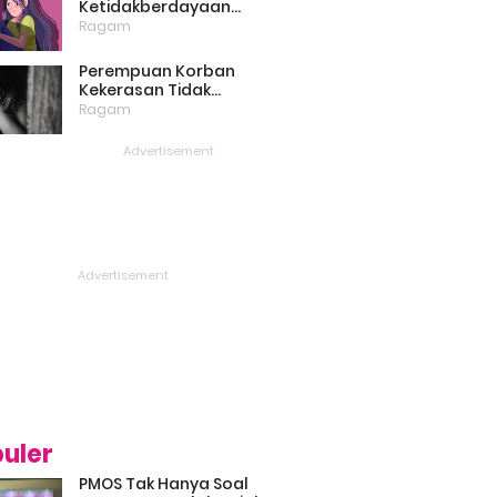
Ketidakberdayaan
Perempuan Masih Menjadi
Ragam
Masalah Besar
Perempuan Korban
Kekerasan Tidak
Bercerita, Victim Blaming
Ragam
Biang Keladinya
uler
PMOS Tak Hanya Soal