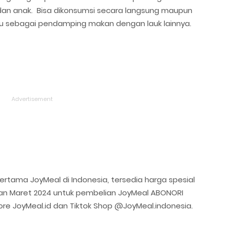
dan anak. Bisa dikonsumsi secara langsung maupun
au sebagai pendamping makan dengan lauk lainnya.
rtama JoyMeal di Indonesia, tersedia harga spesial
an Maret 2024 untuk pembelian JoyMeal ABONORI
tore JoyMeal.id dan Tiktok Shop @JoyMeal.indonesia.