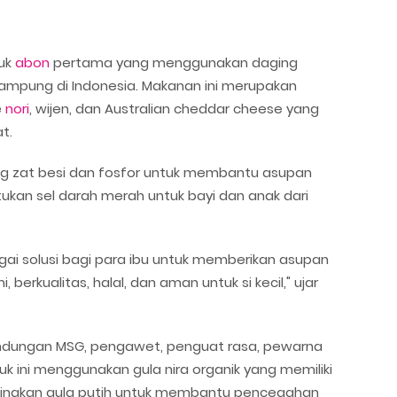
uk
abon
pertama yang menggunakan daging
kampung di Indonesia. Makanan ini merupakan
e
nori
, wijen, dan Australian cheddar cheese yang
t.
 zat besi dan fosfor untuk membantu asupan
an sel darah merah untuk bayi dan anak dari
ai solusi bagi para ibu untuk memberikan asupan
 berkualitas, halal, dan aman untuk si kecil," ujar
ndungan MSG, pengawet, penguat rasa, pewarna
uk ini menggunakan gula nira organik yang memiliki
andingkan gula putih untuk membantu pencegahan