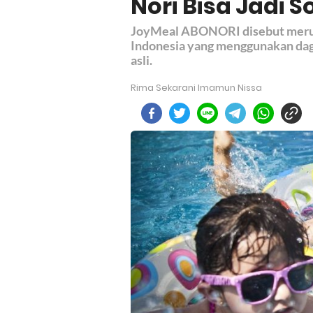
Nori Bisa Jadi S
JoyMeal ABONORI disebut merup
Indonesia yang menggunakan dag
asli.
Rima Sekarani Imamun Nissa