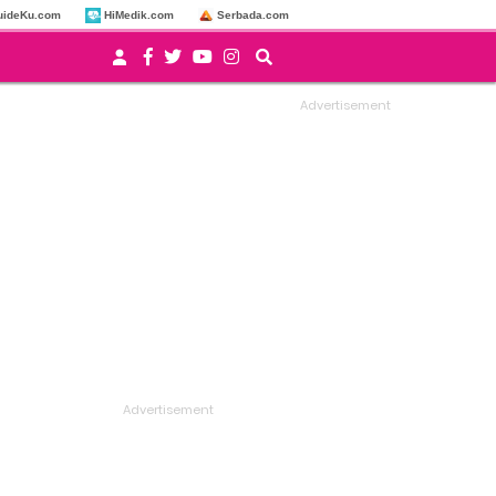
uideKu.com
HiMedik.com
Serbada.com