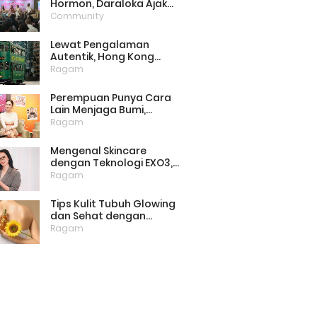
Hormon, Daraloka Ajak
Publik Pahami Luka
Community
Perempuan di Balik
Stigma
Lewat Pengalaman
Autentik, Hong Kong
Punya Cara Baru Menarik
Ragam
Wisatawan
Perempuan Punya Cara
Lain Menjaga Bumi,
Dimulai dari Memilih
Ragam
Pembalut Ramah
Lingkungan
Mengenal Skincare
dengan Teknologi EXO3,
Inovasi yang Mulai Dilirik
Ragam
untuk Perawatan Kulit di
Rumah
Tips Kulit Tubuh Glowing
dan Sehat dengan
Menjaga Lipid Barrier
Ragam