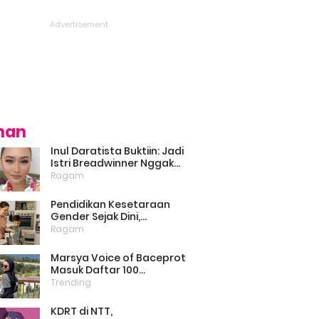
ihan
Inul Daratista Buktiin: Jadi
Istri Breadwinner Nggak
Bikin Suami Minder, Asal
Ragam
Kompak dan Saling
Dukung
Pendidikan Kesetaraan
Gender Sejak Dini,
Psikolog: Anak Laki-Laki
Ragam
Boleh Belajar Memasak
Marsya Voice of Baceprot
Masuk Daftar 100
Perempuan Inspiratif dan
Trending
Berpengaruh di Dunia
Versi BBC
KDRT di NTT,