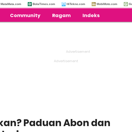
MataMata.com
BolaTimes.com
HiTekno.com
MobiMoto.com
G
Community
Ragam
Indeks
kan? Paduan Abon dan