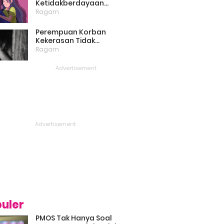
Ketidakberdayaan
Perempuan Masih Menjadi
Ragam
Masalah Besar
Perempuan Korban
Kekerasan Tidak
Bercerita, Victim Blaming
Ragam
Biang Keladinya
uler
PMOS Tak Hanya Soal