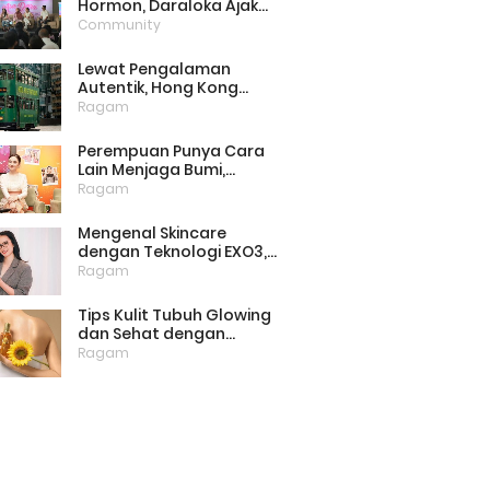
Hormon, Daraloka Ajak
Publik Pahami Luka
Community
Perempuan di Balik
Stigma
Lewat Pengalaman
Autentik, Hong Kong
Punya Cara Baru Menarik
Ragam
Wisatawan
Perempuan Punya Cara
Lain Menjaga Bumi,
Dimulai dari Memilih
Ragam
Pembalut Ramah
Lingkungan
Mengenal Skincare
dengan Teknologi EXO3,
Inovasi yang Mulai Dilirik
Ragam
untuk Perawatan Kulit di
Rumah
Tips Kulit Tubuh Glowing
dan Sehat dengan
Menjaga Lipid Barrier
Ragam