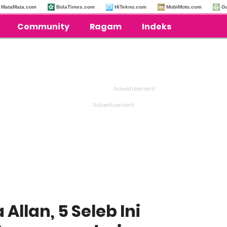
MataMata.com
BolaTimes.com
HiTekno.com
MobiMoto.com
G
Community
Ragam
Indeks
Allan, 5 Seleb Ini