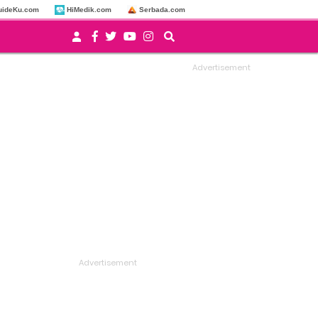
uideKu.com
HiMedik.com
Serbada.com