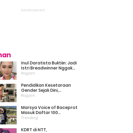
ihan
Inul Daratista Buktiin: Jadi
Istri Breadwinner Nggak
Bikin Suami Minder, Asal
Ragam
Kompak dan Saling
Dukung
Pendidikan Kesetaraan
Gender Sejak Dini,
Psikolog: Anak Laki-Laki
Ragam
Boleh Belajar Memasak
Marsya Voice of Baceprot
Masuk Daftar 100
Perempuan Inspiratif dan
Trending
Berpengaruh di Dunia
Versi BBC
KDRT di NTT,