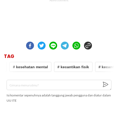
TAG
n
# kesehatan mental
# kecantikan fisik
# kecantika
Isi komentar sepenuhnya adalah tanggung jawab pengguna dan diatur dalam
UU ITE