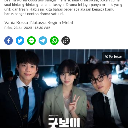
Drama Korea Good Boy sangat menarik buat disaksikan, bukan cuma
soal bintang-bintang papan atasnya. Drama ini juga punya premis yang
unik dan fresh. Habis ini, kita bahas beberapa alasan kenapa kamu
harus banget nonton drama satu ini.
Vania Rossa
Natasya Regina Melati
|
Rabu, 23 Juli 2025 | 13:30 WIB
Perbesar