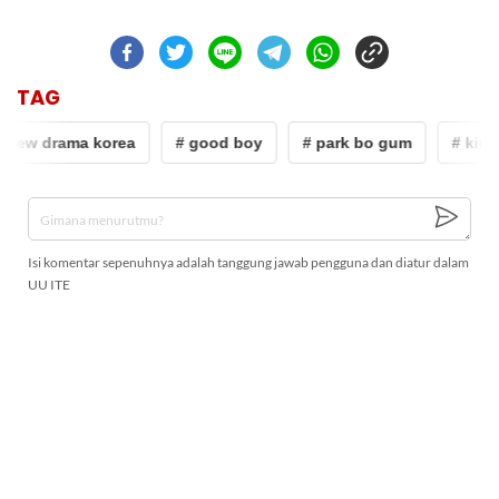
TAG
iew drama korea
# good boy
# park bo gum
# kim s
Isi komentar sepenuhnya adalah tanggung jawab pengguna dan diatur dalam
UU ITE