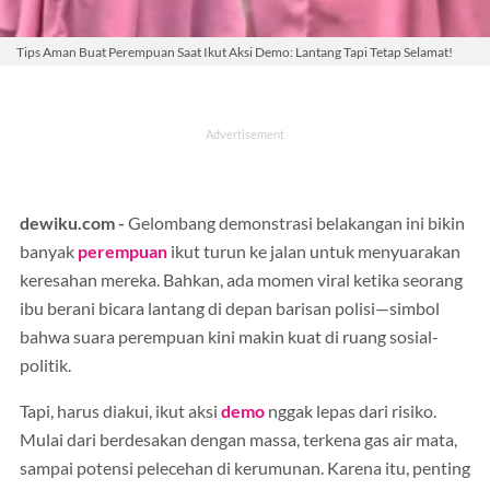
Tips Aman Buat Perempuan Saat Ikut Aksi Demo: Lantang Tapi Tetap Selamat!
dewiku.com -
Gelombang demonstrasi belakangan ini bikin
banyak
perempuan
ikut turun ke jalan untuk menyuarakan
keresahan mereka. Bahkan, ada momen viral ketika seorang
ibu berani bicara lantang di depan barisan polisi—simbol
bahwa suara perempuan kini makin kuat di ruang sosial-
politik.
Tapi, harus diakui, ikut aksi
demo
nggak lepas dari risiko.
Mulai dari berdesakan dengan massa, terkena gas air mata,
sampai potensi pelecehan di kerumunan. Karena itu, penting