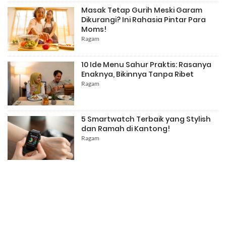
Masak Tetap Gurih Meski Garam
Dikurangi? Ini Rahasia Pintar Para
Moms!
Ragam
10 Ide Menu Sahur Praktis: Rasanya
Enaknya, Bikinnya Tanpa Ribet
Ragam
5 Smartwatch Terbaik yang Stylish
dan Ramah di Kantong!
Ragam