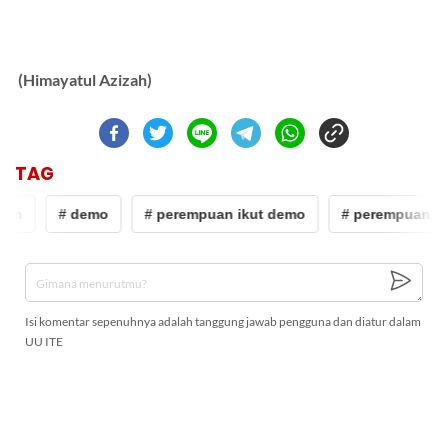
(Himayatul Azizah)
TAG
an
# demo
# perempuan ikut demo
# perempuan
Isi komentar sepenuhnya adalah tanggung jawab pengguna dan diatur dalam
UU ITE