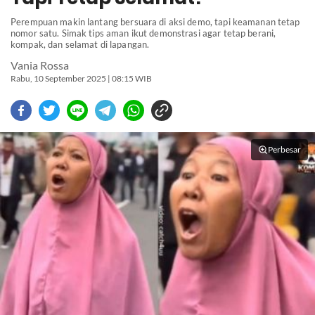
Perempuan makin lantang bersuara di aksi demo, tapi keamanan tetap
nomor satu. Simak tips aman ikut demonstrasi agar tetap berani,
kompak, dan selamat di lapangan.
Vania Rossa
Rabu, 10 September 2025 | 08:15 WIB
Perbesar