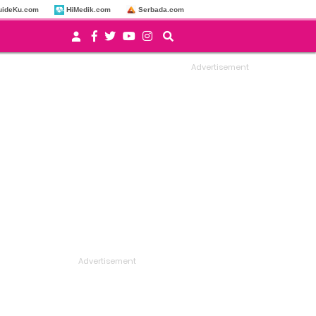
uideKu.com
HiMedik.com
Serbada.com