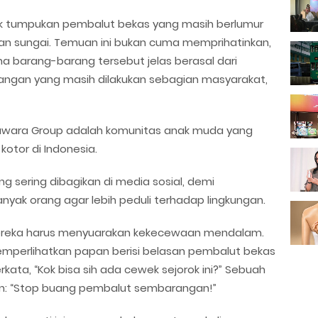
k tumpukan pembalut bekas yang masih berlumur
ran sungai. Temuan ini bukan cuma memprihatinkan,
ena barang-barang tersebut jelas berasal dari
ngan yang masih dilakukan sebagian masyarakat,
awara Group adalah komunitas anak muda yang
otor di Indonesia.
ng sering dibagikan di media sosial, demi
yak orang agar lebih peduli terhadap lingkungan.
 mereka harus menyuarakan kekecewaan mendalam.
mperlihatkan papan berisi belasan pembalut bekas
ata, “Kok bisa sih ada cewek sejorok ini?” Sebuah
an: “Stop buang pembalut sembarangan!”