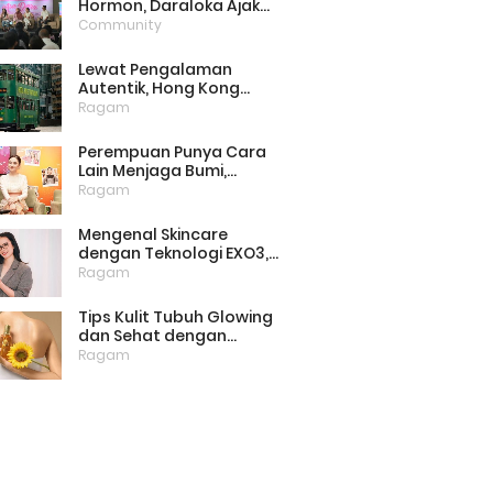
Hormon, Daraloka Ajak
Publik Pahami Luka
Community
Perempuan di Balik
Stigma
Lewat Pengalaman
Autentik, Hong Kong
Punya Cara Baru Menarik
Ragam
Wisatawan
Perempuan Punya Cara
Lain Menjaga Bumi,
Dimulai dari Memilih
Ragam
Pembalut Ramah
Lingkungan
Mengenal Skincare
dengan Teknologi EXO3,
Inovasi yang Mulai Dilirik
Ragam
untuk Perawatan Kulit di
Rumah
Tips Kulit Tubuh Glowing
dan Sehat dengan
Menjaga Lipid Barrier
Ragam