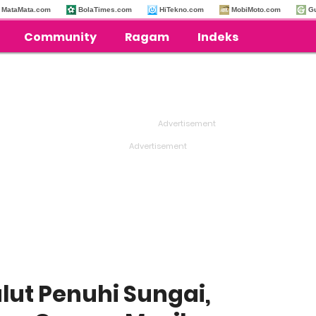
MataMata.com
BolaTimes.com
HiTekno.com
MobiMoto.com
G
Community
Ragam
Indeks
ut Penuhi Sungai,