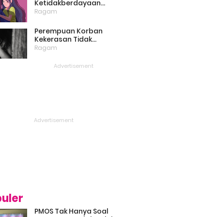
Ketidakberdayaan
Perempuan Masih Menjadi
Ragam
Masalah Besar
Perempuan Korban
Kekerasan Tidak
Bercerita, Victim Blaming
Ragam
Biang Keladinya
uler
PMOS Tak Hanya Soal