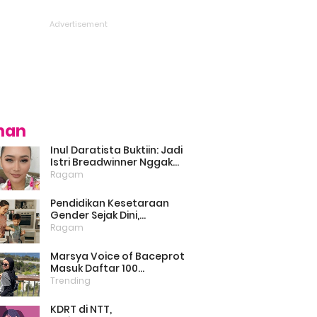
ihan
Inul Daratista Buktiin: Jadi
Istri Breadwinner Nggak
Bikin Suami Minder, Asal
Ragam
Kompak dan Saling
Dukung
Pendidikan Kesetaraan
Gender Sejak Dini,
Psikolog: Anak Laki-Laki
Ragam
Boleh Belajar Memasak
Marsya Voice of Baceprot
Masuk Daftar 100
Perempuan Inspiratif dan
Trending
Berpengaruh di Dunia
Versi BBC
KDRT di NTT,