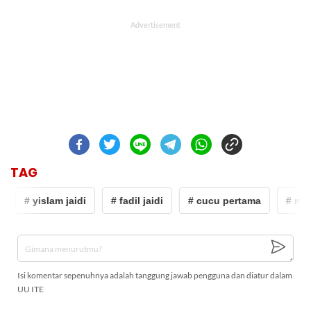
TAG
# yislam jaidi
# fadil jaidi
# cucu pertama
# misk
Isi komentar sepenuhnya adalah tanggung jawab pengguna dan diatur dalam
UU ITE