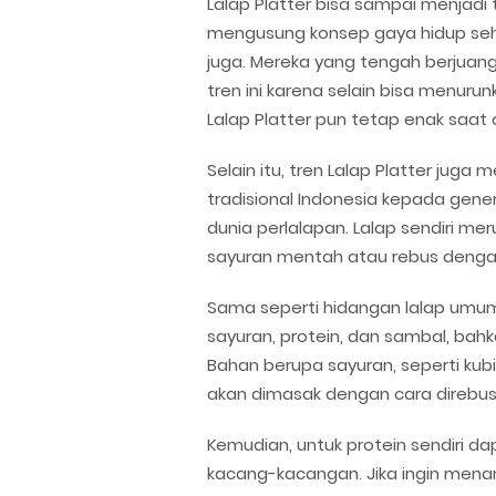
Lalap Platter bisa sampai menjadi t
mengusung konsep gaya hidup seha
juga. Mereka yang tengah berjuan
tren ini karena selain bisa menur
Lalap Platter pun tetap enak saat 
Selain itu, tren Lalap Platter ju
tradisional Indonesia kepada ge
dunia perlalapan. Lalap sendiri m
sayuran mentah atau rebus denga
Sama seperti hidangan lalap umumnya
sayuran, protein, dan sambal, bah
Bahan berupa sayuran, seperti kubi
akan dimasak dengan cara direbu
Kemudian, untuk protein sendiri 
kacang-kacangan. Jika ingin mena