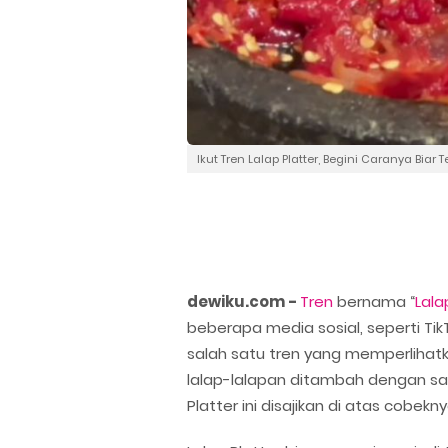
Ikut Tren Lalap Platter, Begini Caranya Biar 
dewiku.com -
Tren
bernama “
Lala
beberapa media sosial, seperti Tik
salah satu tren yang memperlihat
lalap-lalapan ditambah dengan sam
Platter ini disajikan di atas cobekn