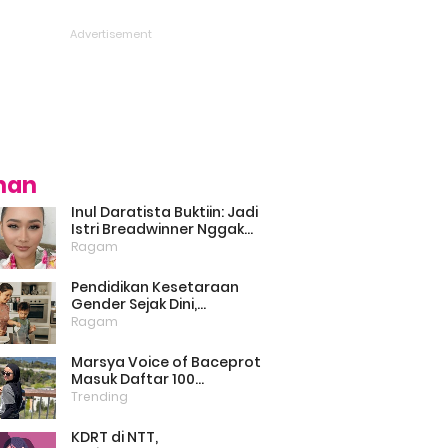
ihan
Inul Daratista Buktiin: Jadi
Istri Breadwinner Nggak
Bikin Suami Minder, Asal
Ragam
Kompak dan Saling
Dukung
Pendidikan Kesetaraan
Gender Sejak Dini,
Psikolog: Anak Laki-Laki
Ragam
Boleh Belajar Memasak
Marsya Voice of Baceprot
Masuk Daftar 100
Perempuan Inspiratif dan
Trending
Berpengaruh di Dunia
Versi BBC
KDRT di NTT,