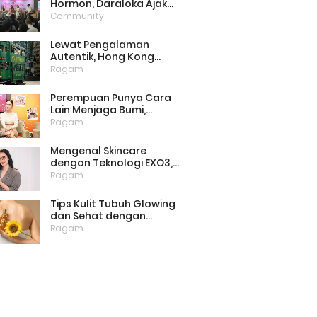
Hormon, Daraloka Ajak
Publik Pahami Luka
Community
Perempuan di Balik
Stigma
Lewat Pengalaman
Autentik, Hong Kong
Punya Cara Baru Menarik
Ragam
Wisatawan
Perempuan Punya Cara
Lain Menjaga Bumi,
Dimulai dari Memilih
Ragam
Pembalut Ramah
Lingkungan
Mengenal Skincare
dengan Teknologi EXO3,
Inovasi yang Mulai Dilirik
Ragam
untuk Perawatan Kulit di
Rumah
Tips Kulit Tubuh Glowing
dan Sehat dengan
Menjaga Lipid Barrier
Ragam