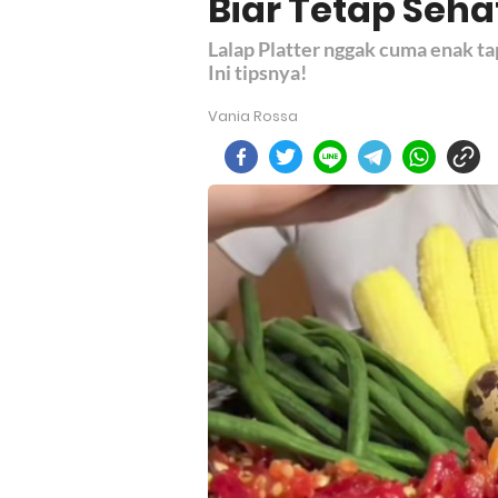
Biar Tetap Seha
Lalap Platter nggak cuma enak tap
Ini tipsnya!
Vania Rossa