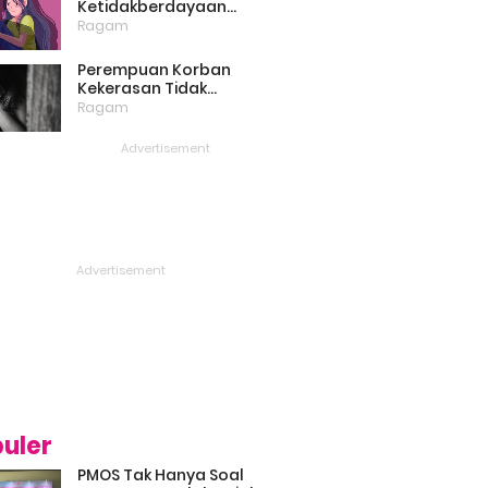
Ketidakberdayaan
Perempuan Masih Menjadi
Ragam
Masalah Besar
Perempuan Korban
Kekerasan Tidak
Bercerita, Victim Blaming
Ragam
Biang Keladinya
uler
PMOS Tak Hanya Soal