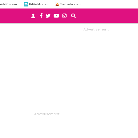
uideKu.com
HiMedik.com
Serbada.com