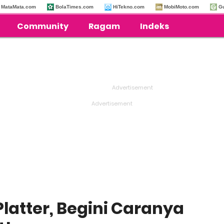
MataMata.com
BolaTimes.com
HiTekno.com
MobiMoto.com
G
Community
Ragam
Indeks
Platter, Begini Caranya