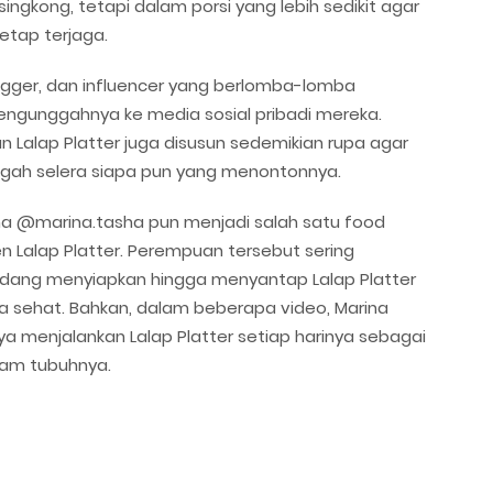
singkong, tetapi dalam porsi yang lebih sedikit agar
etap terjaga.
vlogger, dan influencer yang berlomba-lomba
 mengunggahnya ke media sosial pribadi mereka.
an Lalap Platter juga disusun sedemikian rupa agar
ugah selera siapa pun yang menontonnya.
a @marina.tasha pun menjadi salah satu food
n Lalap Platter. Perempuan tersebut sering
edang menyiapkan hingga menyantap Lalap Platter
 sehat. Bahkan, dalam beberapa video, Marina
 menjalankan Lalap Platter setiap harinya sebagai
alam tubuhnya.