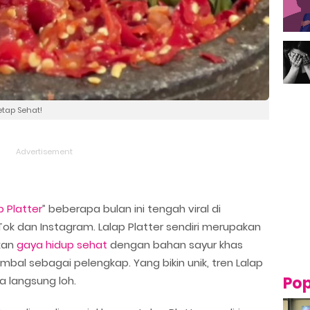
Tetap Sehat!
p Platter
” beberapa bulan ini tengah viral di
Tok dan Instagram. Lalap Platter sendiri merupakan
kan
gaya hidup sehat
dengan bahan sayur khas
bal sebagai pelengkap. Yang bikin unik, tren Lalap
Pop
ya langsung loh.