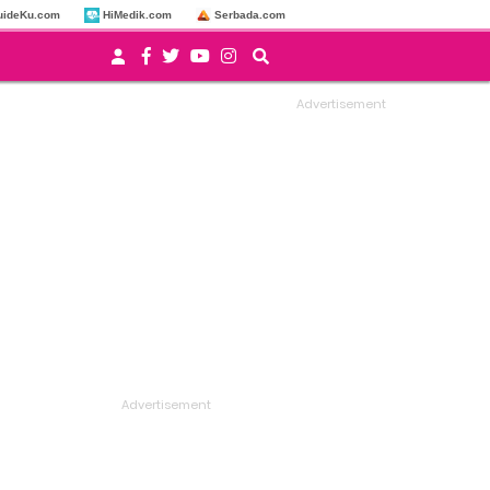
uideKu.com
HiMedik.com
Serbada.com