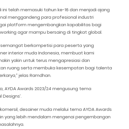
i ini telah memasuki tahun ke-16 dan menjadi ajang
ional menggandeng para profesional industri
ebagai platform mengembangkan kapabilitas bagi
orking agar mampu bersaing di tingkat global.
n semangat berkompetisi para peserta yang
iner interior muda Indonesia, membuat kami
makin yakin untuk terus mengapresiasi dan
an ruang serta membuka kesempatan bagi talenta
rkarya,” jelas Ramdhan.
a, AYDA Awards 2023/24 mengusung tema
 Designs’.
t komersil, desainer muda melalui tema AYDA Awards
sain yang lebih mendalam mengenai pengembangan
masalahnya.