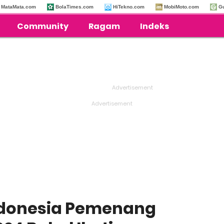
MataMata.com
BolaTimes.com
HiTekno.com
MobiMoto.com
G
Community
Ragam
Indeks
ndonesia Pemenang