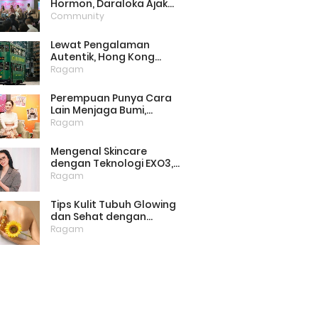
Hormon, Daraloka Ajak
Publik Pahami Luka
Community
Perempuan di Balik
Stigma
Lewat Pengalaman
Autentik, Hong Kong
Punya Cara Baru Menarik
Ragam
Wisatawan
Perempuan Punya Cara
Lain Menjaga Bumi,
Dimulai dari Memilih
Ragam
Pembalut Ramah
Lingkungan
Mengenal Skincare
dengan Teknologi EXO3,
Inovasi yang Mulai Dilirik
Ragam
untuk Perawatan Kulit di
Rumah
Tips Kulit Tubuh Glowing
dan Sehat dengan
Menjaga Lipid Barrier
Ragam