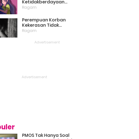
Ketidakberdayaan
Perempuan Masih Menjadi
Ragam
Masalah Besar
Perempuan Korban
Kekerasan Tidak
Bercerita, Victim Blaming
Ragam
Biang Keladinya
uler
PMOS Tak Hanya Soal