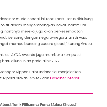
desainer muda seperti ini tentu perlu terus didukung
ositif dalam mengembangkan bakat-bakat luar
lagi nantinya mereka juga akan berkesempatan
ional, bersaing dengan negara-negara lain di Asia.
angat mampu bersaing secara global,” terang Grace.
ginisiasi AYDA Awards juga membuka kompetisi
baru diluncurkan pada akhir 2022.
s Manager Nippon Paint Indonesia, menjelaskan
k para praktisi Arsitek dan
Desainer Interior
 Atensi, Tunik Pilihannya Punya Makna Khusus?