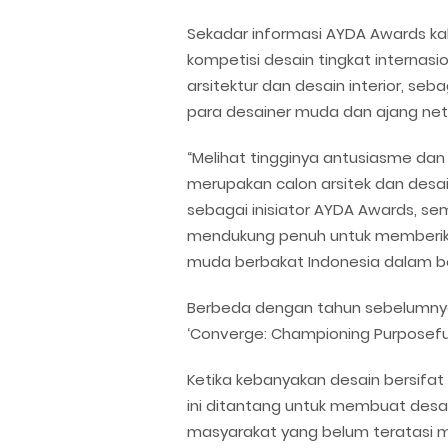
Sekadar informasi AYDA Awards kal
kompetisi desain tingkat internas
arsitektur dan desain interior, s
para desainer muda dan ajang netw
“Melihat tingginya antusiasme da
merupakan calon arsitek dan desa
sebagai inisiator AYDA Awards, se
mendukung penuh untuk memberik
muda berbakat Indonesia dalam be
Berbeda dengan tahun sebelumny
‘Converge: Championing Purposeful
Ketika kebanyakan desain bersifa
ini ditantang untuk membuat de
masyarakat yang belum teratasi 