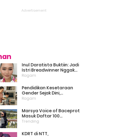
ihan
Inul Daratista Buktiin: Jadi
Istri Breadwinner Nggak
Bikin Suami Minder, Asal
Ragam
Kompak dan Saling
Dukung
Pendidikan Kesetaraan
Gender Sejak Dini,
Psikolog: Anak Laki-Laki
Ragam
Boleh Belajar Memasak
Marsya Voice of Baceprot
Masuk Daftar 100
Perempuan Inspiratif dan
Trending
Berpengaruh di Dunia
Versi BBC
KDRT di NTT,