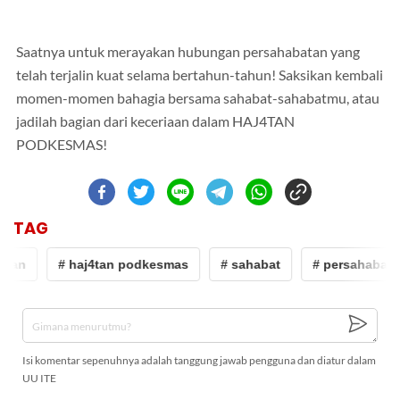
Saatnya untuk merayakan hubungan persahabatan yang
telah terjalin kuat selama bertahun-tahun! Saksikan kembali
momen-momen bahagia bersama sahabat-sahabatmu, atau
jadilah bagian dari keceriaan dalam HAJ4TAN
PODKESMAS!
TAG
tan
# haj4tan podkesmas
# sahabat
# persahabatan
Isi komentar sepenuhnya adalah tanggung jawab pengguna dan diatur dalam
UU ITE