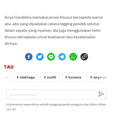
Anya Geraldina memakai jersey khusus bersepeda warna
abu-abu yang dipadukan celana legging pendek selutut.
Selain sepatu yang nyaman, dia juga menggunakan helm
khusus bersepeda untuk keamanan dan keselamatan
dirinya.
TAG
dine
# olahraga
# outfit
# busana
# anya gerald
Isi komentar sepenuhnya adalah tanggung jawab pengguna dan diatur dalam
UU ITE