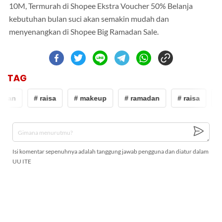
10M, Termurah di Shopee Ekstra Voucher 50% Belanja
kebutuhan bulan suci akan semakin mudah dan
menyenangkan di Shopee Big Ramadan Sale.
TAG
adan
# raisa
# makeup
# ramadan
# raisa
#
Isi komentar sepenuhnya adalah tanggung jawab pengguna dan diatur dalam
UU ITE