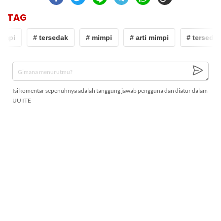
TAG
impi
# tersedak
# mimpi
# arti mimpi
# tersedak
Isi komentar sepenuhnya adalah tanggung jawab pengguna dan diatur dalam
UU ITE