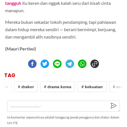
tangguh
itu keren dan nggak kalah seru dari kisah cinta
manapun.
Mereka bukan sekadar tokoh pendamping, tapi pahlawan
dalam hidup mereka sendiri — berani bermimpi, berjuang,
dan mengambil alih nasibnya sendiri.
(Mauri Pertiwi)
TAG
guh
# drakor
# drama korea
# kekuatan
# cewek
Isi komentar sepenuhnya adalah tanggung jawab pengguna dan diatur dalam
UU ITE