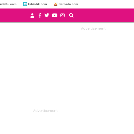
uideKu.com
HiMedik.com
Serbada.com