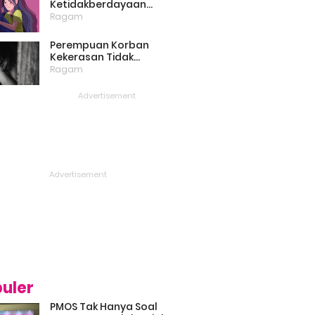
Ketidakberdayaan
Perempuan Masih Menjadi
Ragam
Masalah Besar
Perempuan Korban
Kekerasan Tidak
Bercerita, Victim Blaming
Ragam
Biang Keladinya
uler
PMOS Tak Hanya Soal