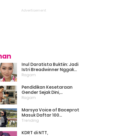
ihan
Inul Daratista Buktiin: Jadi
Istri Breadwinner Nggak
Bikin Suami Minder, Asal
Ragam
Kompak dan Saling
Dukung
Pendidikan Kesetaraan
Gender Sejak Dini,
Psikolog: Anak Laki-Laki
Ragam
Boleh Belajar Memasak
Marsya Voice of Baceprot
Masuk Daftar 100
Perempuan Inspiratif dan
Trending
Berpengaruh di Dunia
Versi BBC
KDRT di NTT,