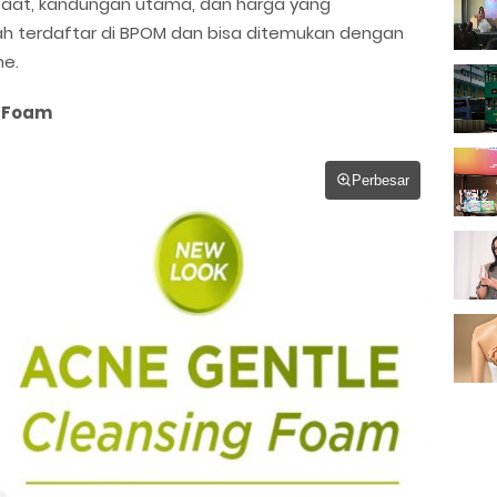
faat, kandungan utama, dan harga yang
ah terdaftar di BPOM dan bisa ditemukan dengan
ne.
g Foam
Perbesar