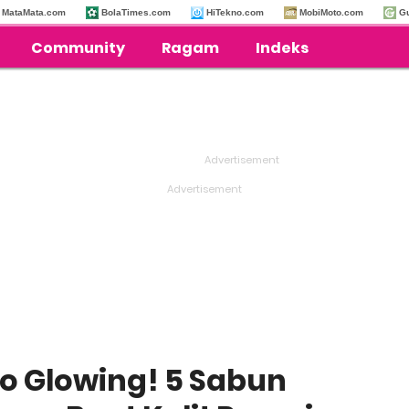
MataMata.com
BolaTimes.com
HiTekno.com
MobiMoto.com
G
Community
Ragam
Indeks
lo Glowing! 5 Sabun