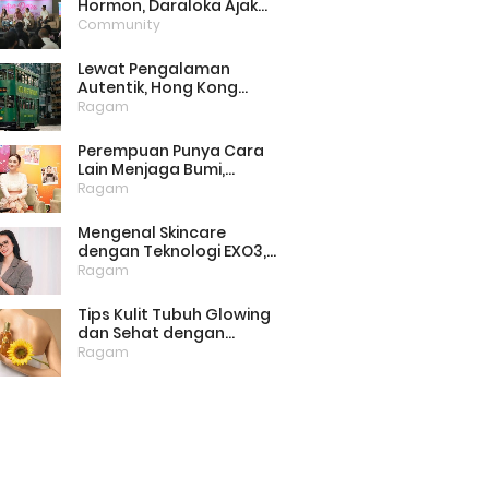
Hormon, Daraloka Ajak
Publik Pahami Luka
Community
Perempuan di Balik
Stigma
Lewat Pengalaman
Autentik, Hong Kong
Punya Cara Baru Menarik
Ragam
Wisatawan
Perempuan Punya Cara
Lain Menjaga Bumi,
Dimulai dari Memilih
Ragam
Pembalut Ramah
Lingkungan
Mengenal Skincare
dengan Teknologi EXO3,
Inovasi yang Mulai Dilirik
Ragam
untuk Perawatan Kulit di
Rumah
Tips Kulit Tubuh Glowing
dan Sehat dengan
Menjaga Lipid Barrier
Ragam