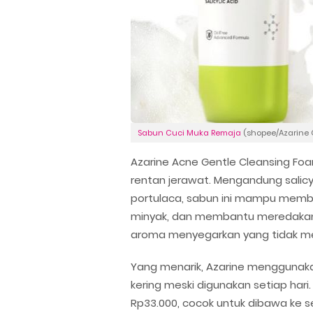
Sabun Cuci Muka Remaja
(shopee/Azarine C
Azarine Acne Gentle Cleansing Fo
rentan jerawat. Mengandung salicyl
portulaca, sabun ini mampu membe
minyak, dan membantu meredakan 
aroma menyegarkan yang tidak m
Yang menarik, Azarine menggunaka
kering meski digunakan setiap har
Rp33.000, cocok untuk dibawa ke s