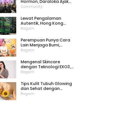
Hormon, Daraloka Ajak
Publik Pahami Luka
Community
Perempuan di Balik
Stigma
Lewat Pengalaman
Autentik, Hong Kong
Punya Cara Baru Menarik
Ragam
Wisatawan
Perempuan Punya Cara
Lain Menjaga Bumi,
Dimulai dari Memilih
Ragam
Pembalut Ramah
Lingkungan
Mengenal Skincare
dengan Teknologi EXO3,
Inovasi yang Mulai Dilirik
Ragam
untuk Perawatan Kulit di
Rumah
Tips Kulit Tubuh Glowing
dan Sehat dengan
Menjaga Lipid Barrier
Ragam