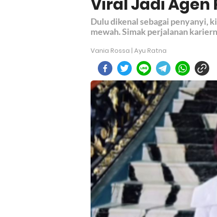
Viral Jadi Agen 
Dulu dikenal sebagai penyanyi, ki
mewah. Simak perjalanan karierny
Vania Rossa | Ayu Ratna