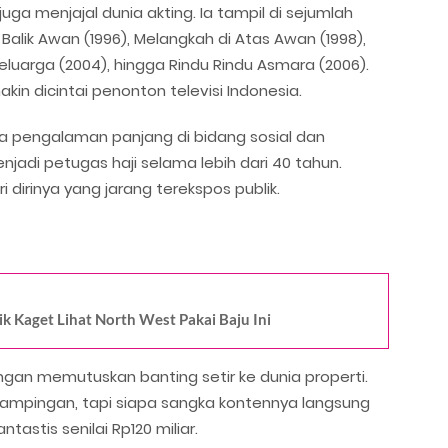
 juga menjajal dunia akting. Ia tampil di sejumlah
i Balik Awan (1996), Melangkah di Atas Awan (1998),
eluarga (2004), hingga Rindu Rindu Asmara (2006).
n dicintai penonton televisi Indonesia.
nya pengalaman panjang di bidang sosial dan
jadi petugas haji selama lebih dari 40 tahun.
ri dirinya yang jarang terekspos publik.
ik Kaget Lihat North West Pakai Baju Ini
dengan memutuskan banting setir ke dunia properti.
ampingan, tapi siapa sangka kontennya langsung
astis senilai Rp120 miliar.