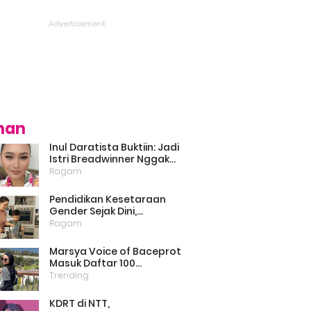
ihan
Inul Daratista Buktiin: Jadi
Istri Breadwinner Nggak
Bikin Suami Minder, Asal
Ragam
Kompak dan Saling
Dukung
Pendidikan Kesetaraan
Gender Sejak Dini,
Psikolog: Anak Laki-Laki
Ragam
Boleh Belajar Memasak
Marsya Voice of Baceprot
Masuk Daftar 100
Perempuan Inspiratif dan
Trending
Berpengaruh di Dunia
Versi BBC
KDRT di NTT,