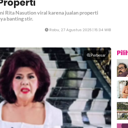
Properti
ni Rita Nasution viral karena jualan properti
a banting stir.
Rabu, 27 Agustus 2025 | 15:34 WIB
Pil
Perbesar