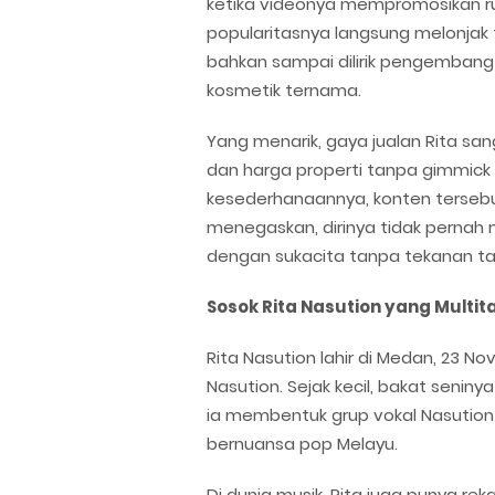
ketika videonya mempromosikan ruma
popularitasnya langsung melonjak ta
bahkan sampai dilirik pengembang 
kosmetik ternama.
Yang menarik, gaya jualan Rita san
dan harga properti tanpa gimmick b
kesederhanaannya, konten tersebut 
menegaskan, dirinya tidak pernah me
dengan sukacita tanpa tekanan ta
Sosok Rita Nasution yang Multit
Rita Nasution lahir di Medan, 23 
Nasution. Sejak kecil, bakat seniny
ia membentuk grup vokal Nasution 
bernuansa pop Melayu.
Di dunia musik, Rita juga punya rek