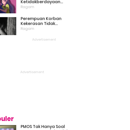
Ketidakberdayaan
Perempuan Masih Menjadi
Ragam
Masalah Besar
Perempuan Korban
Kekerasan Tidak
Bercerita, Victim Blaming
Ragam
Biang Keladinya
uler
PMOS Tak Hanya Soal