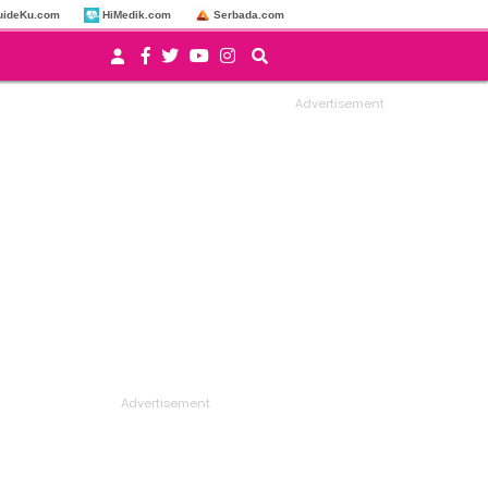
uideKu.com
HiMedik.com
Serbada.com