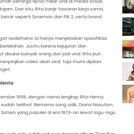
h seharga Rp120 miliar viral di media sosial,
jam. Dari situ, Rita banjir tawaran kerja sama,
besar seperti Sinarmas dan PIK 2, serta brand
gat sederhana. Ia hanya menjelaskan spesifikasi
erlebihan. Justru karena kejujuran dan
disukai banyak orang dan jadi viral. Rita pun
njanjikan video akan viral, tapi murni dijalani
rget.
alenta
November 1956, dengan nama lengkap Rita Henny
a sudah terlihat. Bersama sang adik, Diana Nasution,
Sisters yang populer di era 1970-an lewat lagu-lagu
am jejak solo, salah satunya dengan album “Dari Beri