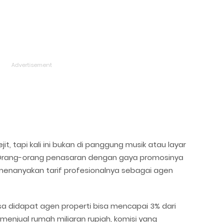
it, tapi kali ini bukan di panggung musik atau layar
i. Orang-orang penasaran dengan gaya promosinya
menanyakan tarif profesionalnya sebagai agen
sa didapat agen properti bisa mencapai 3% dari
il menjual rumah miliaran rupiah, komisi yang