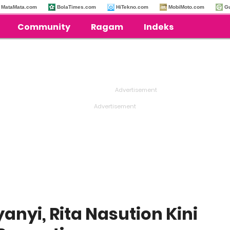
MataMata.com
BolaTimes.com
HiTekno.com
MobiMoto.com
G
Community
Ragam
Indeks
anyi, Rita Nasution Kini