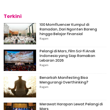
Terkini
100 Momfluencer Kumpul di
Ramadan, Dari Ngonten Bareng
hingga Belajar Finansial
Ragam
Pelangi di Mars, Film Sci-Fi Anak
Indonesia yang Siap Ramaikan
Lebaran 2026
Ragam
Benarkah Manifesting Bisa
Mengurangi Overthinking?
Ragam
Merawat Harapan Lewat Pelangi di
Mars