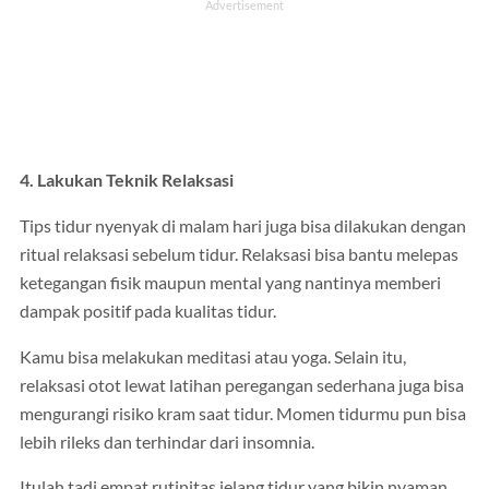
4. Lakukan Teknik Relaksasi
Tips tidur nyenyak di malam hari juga bisa dilakukan dengan
ritual relaksasi sebelum tidur. Relaksasi bisa bantu melepas
ketegangan fisik maupun mental yang nantinya memberi
dampak positif pada kualitas tidur.
Kamu bisa melakukan meditasi atau yoga. Selain itu,
relaksasi otot lewat latihan peregangan sederhana juga bisa
mengurangi risiko kram saat tidur. Momen tidurmu pun bisa
lebih rileks dan terhindar dari insomnia.
Itulah tadi empat rutinitas jelang tidur yang bikin nyaman