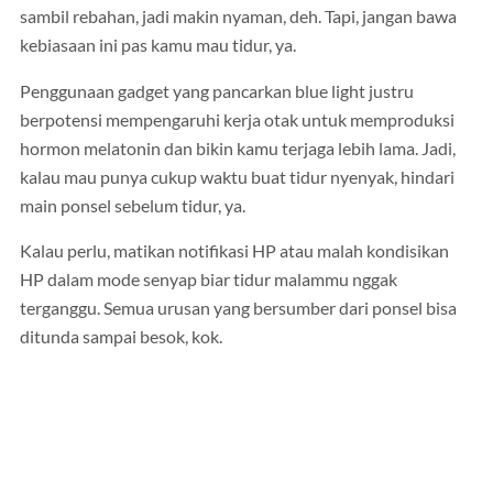
sambil rebahan, jadi makin nyaman, deh. Tapi, jangan bawa
kebiasaan ini pas kamu mau tidur, ya.
Penggunaan gadget yang pancarkan blue light justru
berpotensi mempengaruhi kerja otak untuk memproduksi
hormon melatonin dan bikin kamu terjaga lebih lama. Jadi,
kalau mau punya cukup waktu buat tidur nyenyak, hindari
main ponsel sebelum tidur, ya.
Kalau perlu, matikan notifikasi HP atau malah kondisikan
HP dalam mode senyap biar tidur malammu nggak
terganggu. Semua urusan yang bersumber dari ponsel bisa
ditunda sampai besok, kok.