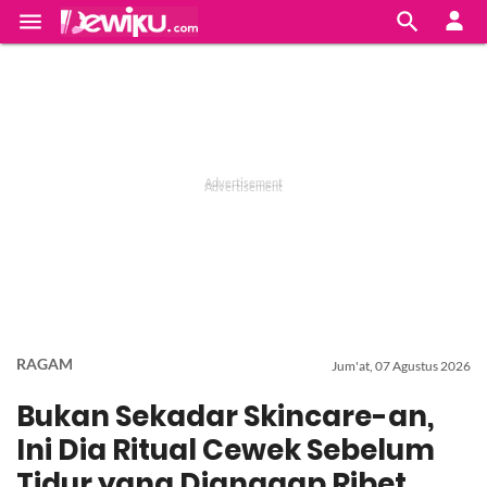


RAGAM
Jum'at, 07 Agustus 2026
Bukan Sekadar Skincare-an,
Ini Dia Ritual Cewek Sebelum
Tidur yang Dianggap Ribet