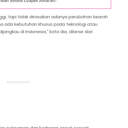
inkah Simbol Luapan Amarah?
nggi, tapi tidak dirasakan adanya perubahan kearah
rena ada kebutuhan khusus pada teknologi atau
jangkau di Indonesia," kata dia, dilansir dari
itas pelayanan dari berbagai aspek seperti