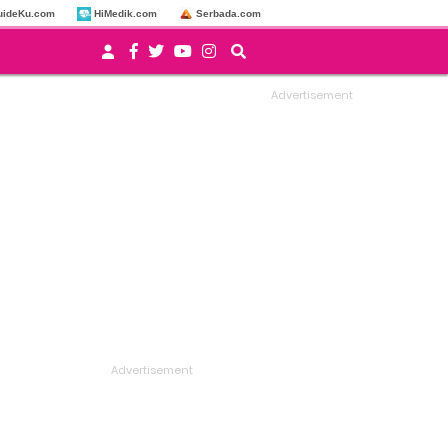
uideKu.com
HiMedik.com
Serbada.com