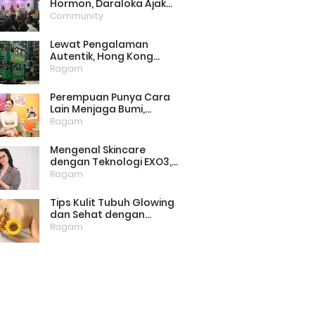
Hormon, Daraloka Ajak
Publik Pahami Luka
Community
Perempuan di Balik
Stigma
Lewat Pengalaman
Autentik, Hong Kong
Punya Cara Baru Menarik
Ragam
Wisatawan
Perempuan Punya Cara
Lain Menjaga Bumi,
Dimulai dari Memilih
Ragam
Pembalut Ramah
Lingkungan
Mengenal Skincare
dengan Teknologi EXO3,
Inovasi yang Mulai Dilirik
Ragam
untuk Perawatan Kulit di
Rumah
Tips Kulit Tubuh Glowing
dan Sehat dengan
Menjaga Lipid Barrier
Ragam