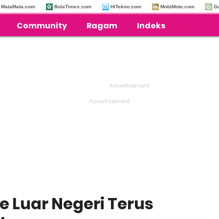
MataMata.com
BolaTimes.com
HiTekno.com
MobiMoto.com
G
Community
Ragam
Indeks
e Luar Negeri Terus