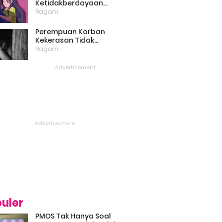
Ketidakberdayaan
Perempuan Masih Menjadi
Ragam
Masalah Besar
Perempuan Korban
Kekerasan Tidak
Bercerita, Victim Blaming
Ragam
Biang Keladinya
uler
PMOS Tak Hanya Soal