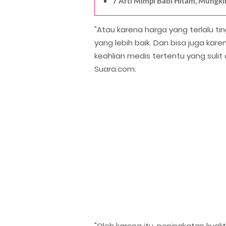
7 Arti Mimpi Babi Hitam, Mungk
"Atau karena harga yang terlalu ti
yang lebih baik. Dan bisa juga ka
keahlian medis tertentu yang sulit di
Suara.com.
"Oleh karena itu, peningkatan kual