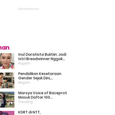
ihan
Inul Daratista Buktiin: Jadi
Istri Breadwinner Nggak
Bikin Suami Minder, Asal
Ragam
Kompak dan Saling
Dukung
Pendidikan Kesetaraan
Gender Sejak Dini,
Psikolog: Anak Laki-Laki
Ragam
Boleh Belajar Memasak
Marsya Voice of Baceprot
Masuk Daftar 100
Perempuan Inspiratif dan
Trending
Berpengaruh di Dunia
Versi BBC
KDRT di NTT,