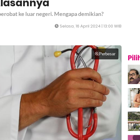
 Alasannya
erobat ke luar negeri. Mengapa demikian?
Selasa, 16 April 2024 | 13:00 WIB
Perbesar
Pil