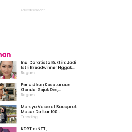
ihan
Inul Daratista Buktiin: Jadi
Istri Breadwinner Nggak
Bikin Suami Minder, Asal
Ragam
Kompak dan Saling
Dukung
Pendidikan Kesetaraan
Gender Sejak Dini,
Psikolog: Anak Laki-Laki
Ragam
Boleh Belajar Memasak
Marsya Voice of Baceprot
Masuk Daftar 100
Perempuan Inspiratif dan
Trending
Berpengaruh di Dunia
Versi BBC
KDRT di NTT,