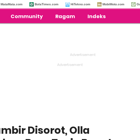
MataMata.com
BolaTimes.com
HiTekno.com
MobiMoto.com
G
Community
Ragam
Indeks
bir Disorot, Olla