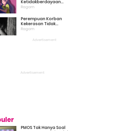
Ketidakberdayaan
Perempuan Masih Menjadi
Ragam
Masalah Besar
Perempuan Korban
Kekerasan Tidak
Bercerita, Victim Blaming
Ragam
Biang Keladinya
uler
PMOS Tak Hanya Soal