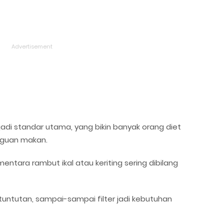
jadi standar utama, yang bikin banyak orang diet
gguan makan.
entara rambut ikal atau keriting sering dibilang
tuntutan, sampai-sampai filter jadi kebutuhan