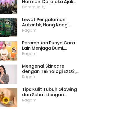
Hormon, Daraloka Ajak
Publik Pahami Luka
Community
Perempuan di Balik
Stigma
Lewat Pengalaman
Autentik, Hong Kong
Punya Cara Baru Menarik
Ragam
Wisatawan
Perempuan Punya Cara
Lain Menjaga Bumi,
Dimulai dari Memilih
Ragam
Pembalut Ramah
Lingkungan
Mengenal Skincare
dengan Teknologi EXO3,
Inovasi yang Mulai Dilirik
Ragam
untuk Perawatan Kulit di
Rumah
Tips Kulit Tubuh Glowing
dan Sehat dengan
Menjaga Lipid Barrier
Ragam