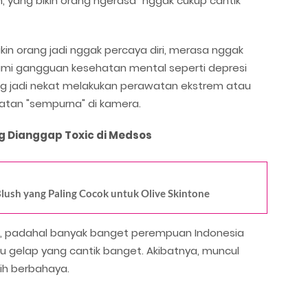
n, yang bikin orang ngerasa "nggak cukup cantik"
bikin orang jadi nggak percaya diri, merasa nggak
mi gangguan kesehatan mental seperti depresi
ang jadi nekat melakukan perawatan ekstrem atau
atan "sempurna" di kamera.
g Dianggap Toxic di Medsos
lush yang Paling Cocok untuk Olive Skintone
erah, padahal banyak banget perempuan Indonesia
 gelap yang cantik banget. Akibatnya, muncul
ih berbahaya.