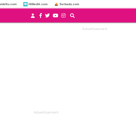
uideKu.com
HiMedik.com
Serbada.com